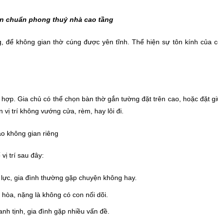
iên chuẩn phong thuỷ nhà cao tầng
g, để không gian thờ cúng được yên tĩnh. Thể hiện sự tôn kính của 
hù hợp. Gia chủ có thể chọn bàn thờ gắn tường đặt trên cao, hoặc đặt g
vị trí không vướng cửa, rèm, hay lôi đi.
ạo không gian riêng
vị trí sau đây:
 lực, gia đình thường gặp chuyện không hay.
 hòa, nặng là không có con nối dõi.
nh tịnh, gia đình gặp nhiều vấn đề.