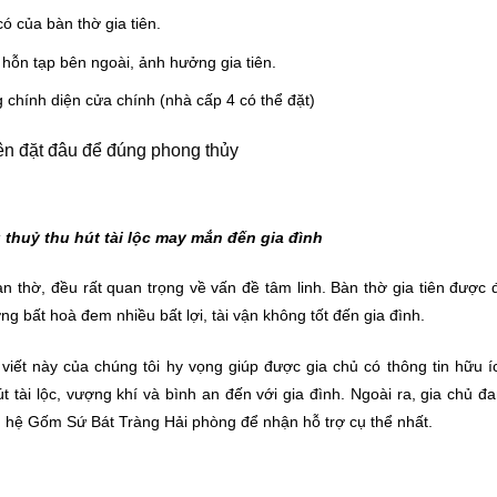
 của bàn thờ gia tiên.
í hỗn tạp bên ngoài, ảnh hưởng gia tiên.
chính diện cửa chính (nhà cấp 4 có thể đặt)
 thuỷ thu hút tài lộc may mắn đến gia đình
àn thờ, đều rất quan trọng về vấn đề tâm linh. Bàn thờ gia tiên được 
g bất hoà đem nhiều bất lợi, tài vận không tốt đến gia đình.
viết này của chúng tôi hy vọng giúp được gia chủ có thông tin hữu í
út tài lộc, vượng khí và bình an đến với gia đình. Ngoài ra, gia chủ đ
ên hệ Gốm Sứ Bát Tràng Hải phòng để nhận hỗ trợ cụ thể nhất.