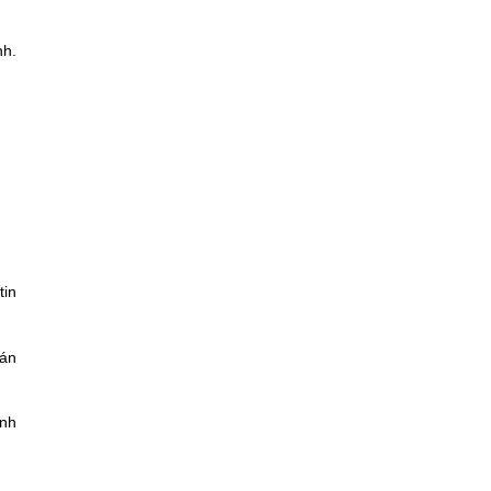
nh.
tin
tán
inh