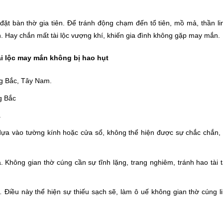
ặt bàn thờ gia tiên. Để tránh động chạm đến tổ tiên, mồ mả, thần li
h. Hay chắn mất tài lộc vượng khí, khiến gia đình không gặp may mắn.
i lộc may mắn không bị hao hụt
g Bắc, Tây Nam.
g Bắc
.
ựa vào tường kính hoặc cửa sổ, không thể hiện được sự chắc chắn, 
hà. Không gian thờ cúng cần sự tĩnh lặng, trang nghiêm, tránh hao tài 
Điều này thể hiện sự thiếu sạch sẽ, làm ô uế không gian thờ cúng l