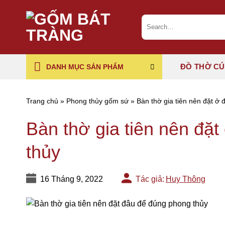
Chuyển
đến
Search
for:
nội
dung
ĐỒ THỜ C
DANH MỤC SẢN PHẨM
Trang chủ
»
Phong thủy gốm sứ
»
Bàn thờ gia tiên nên đặt ở
Bàn thờ gia tiên nên đặ
thủy
16 Tháng 9, 2022
Tác giả:
Huy Thông