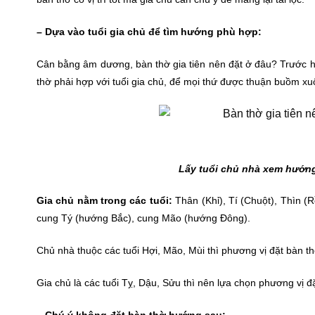
– Dựa vào tuổi gia chủ để tìm hướng phù hợp:
Cân bằng âm dương, bàn thờ gia tiên nên đặt ở đâu? Trước hế
thờ phải hợp với tuổi gia chủ, để mọi thứ được thuận buồm xuô
Lấy tuổi chủ nhà xem hướng
Gia chủ nằm trong các tuổi:
Thân (Khỉ), Tí (Chuột), Thìn 
cung Tý (hướng Bắc), cung Mão (hướng Đông).
Chủ nhà thuộc các tuổi Hợi, Mão, Mùi thì phương vị đặt bàn t
Gia chủ là các tuổi Tỵ, Dậu, Sửu thì nên lựa chọn phương vị
– Chú ý không đặt bàn thờ hướng sau: