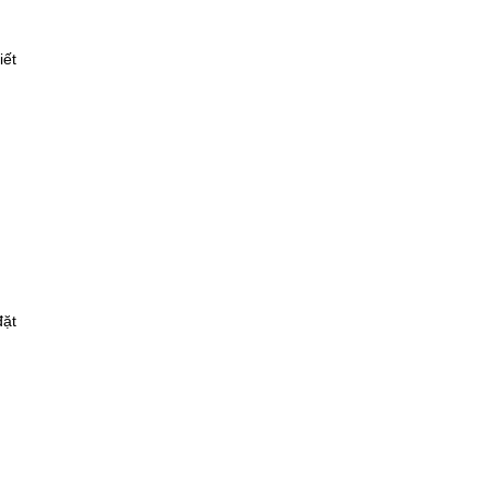
iết
đặt