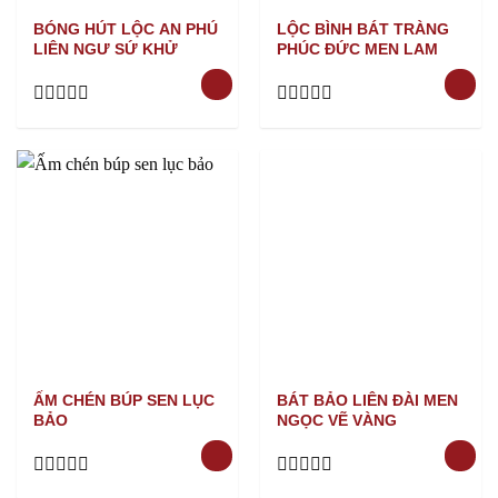
BÓNG HÚT LỘC AN PHÚ
LỘC BÌNH BÁT TRÀNG
LIÊN NGƯ SỨ KHỬ
PHÚC ĐỨC MEN LAM
Rated
Rated
0
0
out
out
of
of
5
5
ẤM CHÉN BÚP SEN LỤC
BÁT BẢO LIÊN ĐÀI MEN
BẢO
NGỌC VẼ VÀNG
Rated
Rated