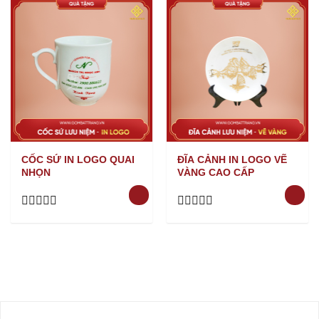
out
out
of
of
5
5
CỐC SỨ IN LOGO QUAI
ĐĨA CẢNH IN LOGO VẼ
NHỌN
VÀNG CAO CẤP
Rated
Rated
0
0
out
out
of
of
5
5