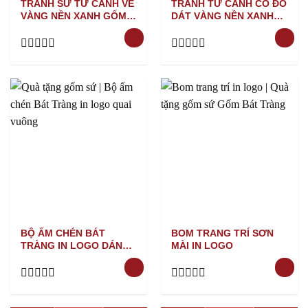
TRANH SỨ TỨ CẢNH VẼ
TRANH TỨ CẢNH CỔ ĐỒ
VÀNG NỀN XANH GỐM
DÁT VÀNG NỀN XANH
BÁT TRÀNG
GỐM BÁT TRÀNG
Rated
Rated
0
0
out
out
of
of
5
5
BỘ ẤM CHÉN BÁT
BOM TRANG TRÍ SƠN
TRÀNG IN LOGO DÁNG
MÀI IN LOGO
QUAI VUÔNG
Rated
Rated
0
0