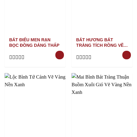
BÁT ĐIẾU MEN RẠN
BÁT HƯƠNG BÁT
BỌC ĐỒNG DÁNG THẤP
TRÀNG TÍCH RỒNG VẼ
VÀNG NỀN XANH
Rated
Rated
0
0
out
out
of
of
5
5