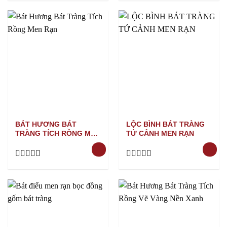
0
0
out
out
of
of
5
5
BÁT HƯƠNG BÁT
LỘC BÌNH BÁT TRÀNG
TRÀNG TÍCH RỒNG MEN
TỨ CẢNH MEN RẠN
RẠN
Rated
Rated
0
0
out
out
of
of
5
5