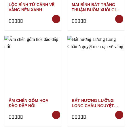
LỘC BÌNH TỨ CẢNH VẼ
MAI BÌNH BÁT TRÀNG
VÀNG NỀN XANH
THUẬN BUỒM XUÔI GIÓ
VẼ VÀNG NỀN XANH
Rated
Rated
0
0
out
out
of
of
5
5
ẤM CHÉN GỐM HOA
BÁT HƯƠNG LƯỠNG
ĐÀO ĐẮP NỔI
LONG CHẦU NGUYỆT
MEN RẠN VẼ VÀNG
Rated
Rated
0
0