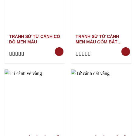
TRANH SỨ TỨ CẢNH CỔ
TRANH SỨ TỨ CẢNH
ĐỒ MEN MÀU
MEN MÀU GỐM BÁT
TRÀNG
Rated
Rated
0
0
out
out
of
of
5
5