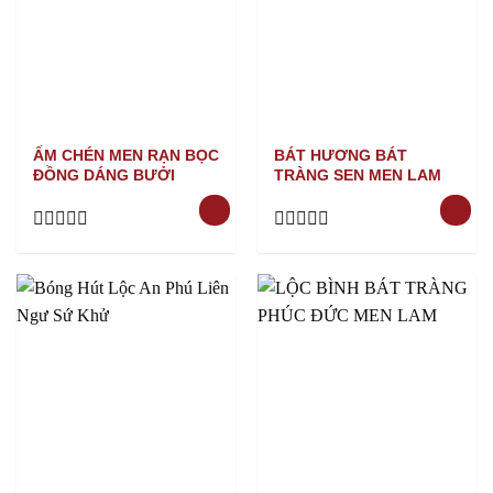
ẤM CHÉN MEN RẠN BỌC
BÁT HƯƠNG BÁT
ĐỒNG DÁNG BƯỞI
TRÀNG SEN MEN LAM
Rated
Rated
0
0
out
out
of
of
5
5