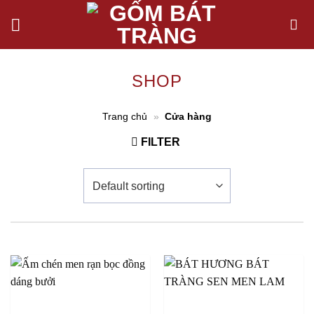
Chuyển
đến
nội
dung
SHOP
Trang chủ
»
Cửa hàng
FILTER