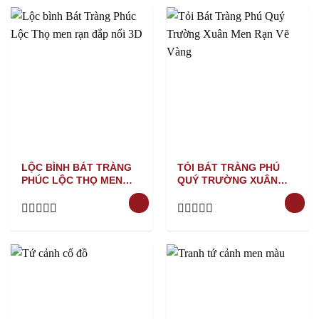
out
out
of
of
5
5
LỘC BÌNH BÁT TRÀNG
TỎI BÁT TRÀNG PHÚ
PHÚC LỘC THỌ MEN
QUÝ TRƯỜNG XUÂN
RẠN ĐẮP NỔI 3D
MEN RẠN VẼ VÀNG
Rated
Rated
0
0
out
out
of
of
5
5