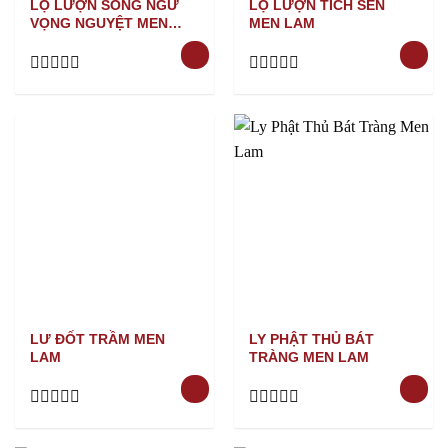
LỌ LƯỢN SONG NGƯ
LỌ LƯỢN TÍCH SEN
VỌNG NGUYỆT MEN
MEN LAM
LAM
Rated
Rated
0
0
out
out
of
of
5
5
LƯ ĐỐT TRẦM MEN
LY PHẬT THỦ BÁT
LAM
TRÀNG MEN LAM
Rated
Rated
0
0