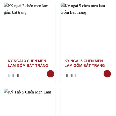
out
out
of
of
5
5
KỶ NGAI 3 CHÉN MEN
KỶ NGAI 5 CHÉN MEN
LAM GỐM BÁT TRÀNG
LAM GỐM BÁT TRÀNG
Rated
Rated
0
0
out
out
of
of
5
5