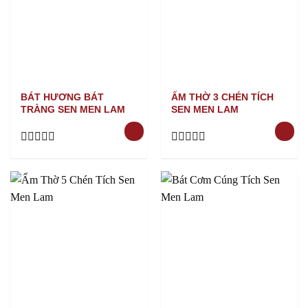
BÁT HƯƠNG BÁT
ẤM THỜ 3 CHÉN TÍCH
TRÀNG SEN MEN LAM
SEN MEN LAM
Rated
Rated
0
0
out
out
of
of
5
5