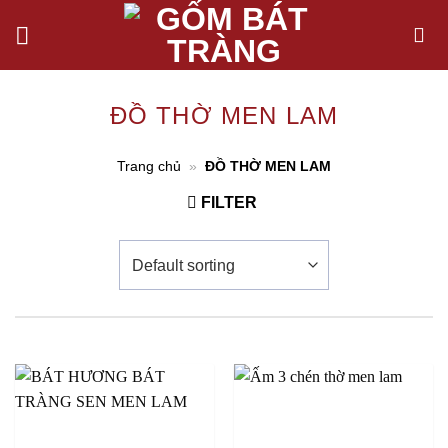
Chuyển
đến
nội
dung
ĐỒ THỜ MEN LAM
Trang chủ
»
ĐỒ THỜ MEN LAM
FILTER