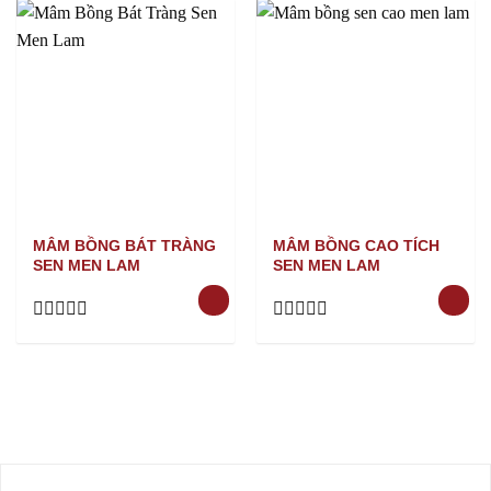
out
out
of
of
5
5
MÂM BỒNG BÁT TRÀNG
MÂM BỒNG CAO TÍCH
SEN MEN LAM
SEN MEN LAM
Rated
Rated
0
0
out
out
of
of
5
5