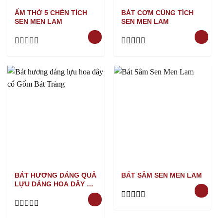
ẤM THỜ 5 CHÉN TÍCH
BÁT CƠM CÚNG TÍCH
SEN MEN LAM
SEN MEN LAM
Rated
Rated
0
0
out
out
of
of
5
5
BÁT HƯƠNG DÁNG QUẢ
BÁT SÂM SEN MEN LAM
LỰU DÁNG HOA DÂY CỔ
MEN LAM
Rated
0
Rated