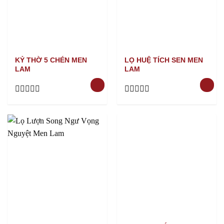
KỶ THỜ 5 CHÉN MEN
LỌ HUỆ TÍCH SEN MEN
LAM
LAM
Rated
Rated
0
0
out
out
of
of
5
5