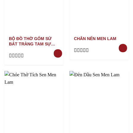
BỘ ĐỒ THỜ GỐM SỨ
CHÂN NẾN MEN LAM
BÁT TRÀNG TAM SỰ
MEN LAM
Rated
0
Rated
out
0
of
out
5
of
5