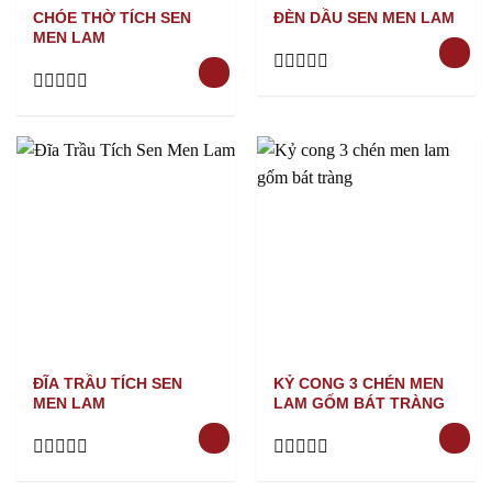
CHÓE THỜ TÍCH SEN
ĐÈN DẦU SEN MEN LAM
MEN LAM
Rated
0
Rated
out
0
of
out
5
of
5
ĐĨA TRẦU TÍCH SEN
KỶ CONG 3 CHÉN MEN
MEN LAM
LAM GỐM BÁT TRÀNG
Rated
Rated
0
0