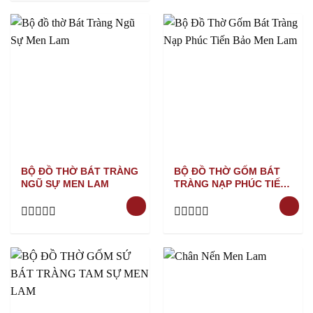
out
0
of
out
5
of
5
BỘ ĐỒ THỜ BÁT TRÀNG
BỘ ĐỒ THỜ GỐM BÁT
NGŨ SỰ MEN LAM
TRÀNG NẠP PHÚC TIẾN
BẢO MEN LAM
Rated
Rated
0
0
out
out
of
of
5
5