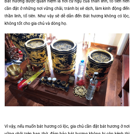
Bát hương được quan niệm là nơi cư ngụ của thần linh, tổ tiên nên
cần đặt ở những nơi vững chãi, tránh bị xê dịch, làm kinh động đến
thần linh, tổ tiên. Như vậy sẽ dễ dẫn đến Bát hương không có lộc,
không tốt cho gia chủ và dòng họ.
Vì vậy, nếu muốn bát hương có lộc, gia chủ cần đặt bát hương ở nơi
vững chãi trên ban thờ, đảm bảo bát hương không bị cập kênh thì