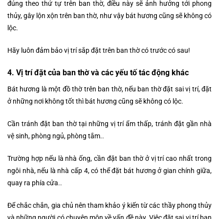
đúng theo thứ tự trên ban thờ, điều này sẽ ảnh hưởng tới phong
thủy, gây lộn xộn trên ban thờ, như vậy bát hương cũng sẽ không có
lộc.
Hãy luôn đảm bảo vị trí sắp đặt trên ban thờ có trước có sau!
4. Vị trí đặt của ban thờ và các yếu tố tác động khác
Bát hương là một đồ thờ trên ban thờ, nếu ban thờ đặt sai vị trí, đặt
ở những nơi không tốt thì bát hương cũng sẽ không có lộc.
Cần tránh đặt ban thờ tại những vị trí ẩm thấp, tránh đặt gần nhà
vệ sinh, phòng ngủ, phòng tắm..
Trường hợp nếu là nhà ống, cần đặt ban thờ ở vị trí cao nhất trong
ngôi nhà, nếu là nhà cấp 4, có thể đặt bát hương ở gian chính giữa,
quay ra phía cửa..
Để chắc chắn, gia chủ nên tham khảo ý kiến từ các thầy phong thủy
và những người có chuyên môn về vấn đề này. Việc đặt sai vị trí ban