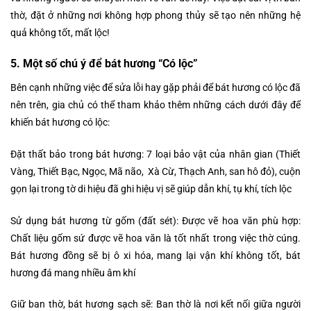
thờ, đặt ở những nơi không hợp phong thủy sẽ tạo nên những hệ
quả không tốt, mất lộc!
5. Một số chú ý để bát hương “Có lộc”
Bên cạnh những việc để sửa lỗi hay gặp phải để bát hương có lộc đã
nên trên, gia chủ có thể tham khảo thêm những cách dưới đây để
khiến bát hương có lộc:
Đặt thất bảo trong bát hương: 7 loại bảo vật của nhân gian (Thiết
Vàng, Thiết Bạc, Ngọc, Mã não, Xà Cừ, Thạch Anh, san hô đỏ), cuộn
gọn lại trong tờ di hiệu đã ghi hiệu vị sẽ giúp dẫn khí, tụ khí, tích lộc
Sử dụng bát hương từ gốm (đất sét): Được vẽ hoa văn phù hợp:
Chất liệu gốm sứ được vẽ hoa văn là tốt nhất trong việc thờ cúng.
Bát hương đồng sẽ bị ô xi hóa, mang lại vận khí không tốt, bát
hương đá mang nhiều âm khí
Giữ ban thờ, bát hương sạch sẽ: Ban thờ là nơi kết nối giữa người