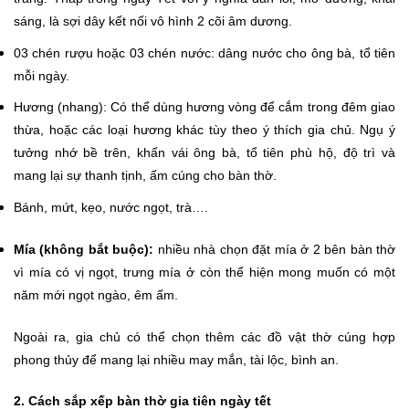
sáng, là sợi dây kết nối vô hình 2 cõi âm dương.
03 chén rượu hoặc 03 chén nước: dâng nước cho ông bà, tổ tiên
mỗi ngày.
Hương (nhang): Có thể dùng hương vòng để cắm trong đêm giao
thừa, hoặc các loại hương khác tùy theo ý thích gia chủ. Ngụ ý
tưởng nhớ bề trên, khấn vái ông bà, tổ tiên phù hộ, độ trì và
mang lại sự thanh tịnh, ấm cúng cho bàn thờ.
Bánh, mứt, kẹo, nước ngọt, trà….
Mía (không bắt buộc):
nhiều nhà chọn đặt mía ở 2 bên bàn thờ
vì mía có vị ngọt, trưng mía ở còn thể hiện mong muốn có một
năm mới ngọt ngào, êm ấm.
Ngoài ra, gia chủ có thể chọn thêm các đồ vật thờ cúng hợp
phong thủy để mang lại nhiều may mắn, tài lộc, bình an.
2. Cách sắp xếp bàn thờ gia tiên ngày tết