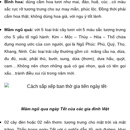
Bình hoa:
dùng cắm hoa tươi như mai, đào, huệ, cúc…có màu
sắc rực rỡ tượng trưng cho sự may mắn, phúc lộc. Đồng thời phải
cắm hoa thật, không dùng hoa giả, với ngụ ý tốt lành.
Mâm ngũ quả:
với 5 loại trái cây tươi với 5 màu sắc tượng trưng
cho 5 yếu tố ngũ hành: Kim – Mộc – Thủy – Hỏa – Thổ chứa
đựng mong ước của con người, gọi là Ngũ Phúc: Phú, Quý, Thọ,
Khang, Ninh. Các loại trái cây thường gồm có: mãng cầu na, dừa,
đu đủ, xoài, phật thủ, bưởi, sung, dứa (thơm), dưa hấu, quýt,
cam….Không nên chọn những quả có gai nhọn, quả có tên gọi
xấu…tránh điều xui rủi trong năm mới.
Mâm ngũ qua ngày Tết của các gia đình Việt
02 cây đèn hoặc 02 nến thơm: tượng trưng cho mặt trời và mặt
trăng. Thắp trong ngày Tết với ý nghĩa dẫn lối, mở đường, khai