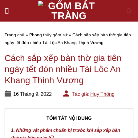
Chuyển
đến
nội
dung
Trang chủ
»
Phong thủy gốm sứ
»
Cách sắp xếp bàn thờ gia tiên
ngày tết đón nhiều Tài Lộc An Khang Thịnh Vượng
Cách sắp xếp bàn thờ gia tiên
ngày tết đón nhiều Tài Lộc An
Khang Thịnh Vượng
16 Tháng 9, 2022
Tác giả:
Huy Thông
TÓM TẮT NỘI DUNG
1. Những vật phẩm chuẩn bị trước khi sắp xếp bàn
thờ gia tiên ngày tết