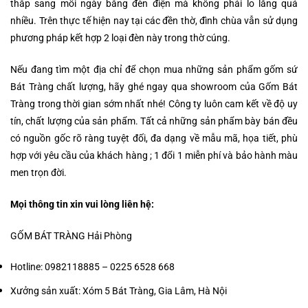
thắp sang mỗi ngày bằng đèn điện mà không phải lo lăng quá
nhiều. Trên thực tế hiện nay tại các đền thờ, đình chùa vẫn sử dụng
phương pháp kết hợp 2 loại đèn này trong thờ cúng.
Nếu đang tìm một địa chỉ để chọn mua những sản phẩm gốm sứ
Bát Tràng chất lượng, hãy ghé ngay qua showroom của
Gốm Bát
Tràng
trong thời gian sớm nhất nhé! Công ty luôn cam kết về độ uy
tín, chất lượng của sản phẩm. Tất cả những sản phẩm bày bán đều
có nguồn gốc rõ ràng tuyệt đối, đa dạng về mẫu mã, họa tiết, phù
hợp với yêu cầu của khách hàng ; 1 đổi 1 miễn phí và bảo hành màu
men trọn đời.
Mọi thông tin xin vui lòng liên hệ:
GỐM BÁT TRÀNG Hải Phòng
Hotline: 0982118885 – 0225 6528 668
Xưởng sản xuất: Xóm 5 Bát Tràng, Gia Lâm, Hà Nội