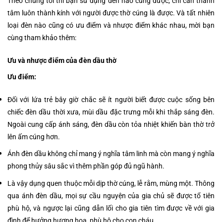
Theo chúng tôi thì bạn sử dụng đèn nào cũng được, chỉ cần thành
tâm luôn thành kính với người được thờ cúng là được. Và tất nhiên
loại đèn nào cũng có ưu điểm và nhược điểm khác nhau, mời bạn
cùng tham khảo thêm:
Ưu và nhược điểm của đèn dầu thờ
Ưu điểm:
Đối với lứa trẻ bây giờ chắc sẽ ít người biết được cuộc sống bên
chiếc đèn dầu thời xưa, mùi dầu đặc trưng mỗi khi thắp sáng đèn.
Ngoài cung cấp ánh sáng, đèn dầu còn tỏa nhiệt khiến bàn thờ trở
lên ấm cúng hơn.
Ánh đèn dầu không chỉ mang ý nghĩa tâm linh mà còn mang ý nghĩa
phong thủy sâu sắc vì thêm phần góp đủ ngũ hành.
Là vậy dụng quen thuộc mỗi dịp thờ cúng, lễ rằm, mùng một. Thông
qua ánh đèn dầu, mọi sự cầu nguyện của gia chủ sẽ được tổ tiên
phù hộ, và ngược lại cũng dẫn lối cho gia tiên tìm được về với gia
đình để hưởng hương hoa, phù hộ cho con cháu.