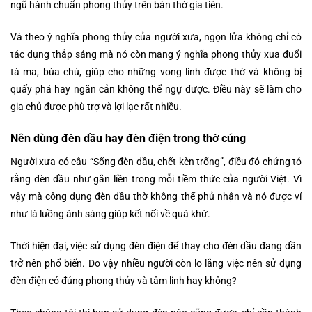
ngũ hành chuẩn phong thủy trên bàn thờ gia tiên.
Và theo ý nghĩa phong thủy của người xưa, ngọn lửa không chỉ có
tác dụng thắp sáng mà nó còn mang ý nghĩa phong thủy xua đuổi
tà ma, bùa chú, giúp cho những vong linh được thờ và không bị
quấy phá hay ngăn cản không thể ngự được. Điều này sẽ làm cho
gia chủ được phù trợ và lợi lạc rất nhiều.
Nên dùng đèn dầu hay đèn điện trong thờ cúng
Người xưa có câu “Sống đèn dầu, chết kèn trống”, điều đó chứng tỏ
rằng đèn dầu như gắn liền trong mỗi tiềm thức của người Việt. Vì
vậy mà công dụng đèn dầu thờ không thể phủ nhận và nó được ví
như là luồng ánh sáng giúp kết nối về quá khứ.
Thời hiện đại, việc sử dụng đèn điện để thay cho đèn dầu đang dần
trở nên phổ biến. Do vậy nhiều người còn lo lắng việc nên sử dụng
đèn điện có đúng phong thủy và tâm linh hay không?