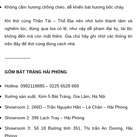
Không cắm hương chồng chéo, dễ khiến bát hương bốc cháy.
Khi thờ cúng Thần Tài – Thổ Địa nên nhớ luôn thành tâm và
nghiêm túc, đừng qua loa có lệ, như vậy dễ phạm đại kỵ, tài lộc
không đến mà còn mất thêm. Gia chủ hãy ghi nhớ các thông tin
trên đây để thờ cúng đúng cách nhé.
——————
GỐM BÁT TRÀNG HẢI PHÒNG
Hotline: 0982118885 – 0225 6528 668
Xưởng sản xuất: Xóm 5 Bát Tràng, Gia Lâm, Hà Nội
Showroom 1:
266D – Trần Nguyên Hãn – Lê Chân – Hải Phòng
Showroom 2:
396 Lạch Tray – Hải Phòng
Showroom 3:
Số 18 Đường tỉnh 351, Thị trấn An Dương, Hải
Phòng