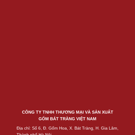
CÔNG TY TNHH THƯƠNG MẠI VÀ SẢN XUẤT
GỐM BÁT TRÀNG VIỆT NAM
Địa chỉ: Số 6, Đ. Gốm Hoa, X. Bát Tràng, H. Gia Lâm,
Thành phố Hà Nội