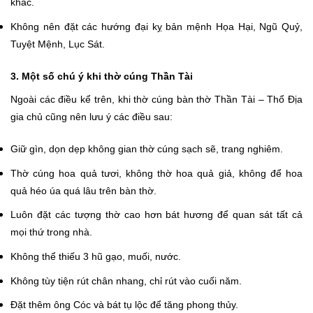
khác.
Không nên đặt các hướng đại kỵ bản mệnh Họa Hại, Ngũ Quỷ,
Tuyệt Mệnh, Lục Sát.
3. Một số chú ý khi thờ cúng Thần Tài
Ngoài các điều kể trên, khi thờ cúng bàn thờ Thần Tài – Thổ Địa
gia chủ cũng nên lưu ý các điều sau:
Giữ gìn, dọn dẹp không gian thờ cúng sạch sẽ, trang nghiêm.
Thờ cúng hoa quả tươi, không thờ hoa quả giả, không để hoa
quả héo úa quá lâu trên bàn thờ.
Luôn đặt các tượng thờ cao hơn bát hương để quan sát tất cả
mọi thứ trong nhà.
Không thể thiếu 3 hũ gạo, muối, nước.
Không tùy tiện rút chân nhang, chỉ rút vào cuối năm.
Đặt thêm ông Cóc và bát tụ lộc để tăng phong thủy.