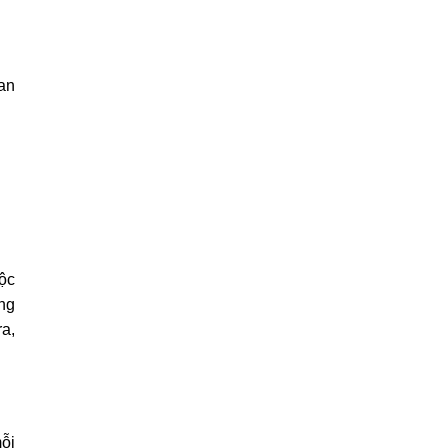
an
lộc
ụng
ra,
mỗi