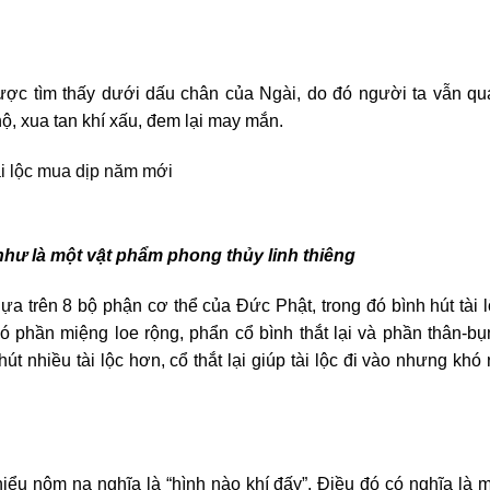
được tìm thấy dưới dấu chân của Ngài, do đó người ta vẫn qu
ộ, xua tan khí xấu, đem lại may mắn.
như là một vật phẩm phong thủy linh thiêng
 trên 8 bộ phận cơ thể của Đức Phật, trong đó bình hút tài 
 có phần miệng loe rộng, phẩn cổ bình thắt lại và phần thân-b
út nhiều tài lộc hơn, cổ thắt lại giúp tài lộc đi vào nhưng khó 
 hiểu nôm na nghĩa là “hình nào khí đấy”. Điều đó có nghĩa là 