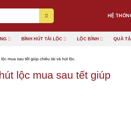
HỆ THỐN
ÚNG
BÌNH HÚT TÀI LỘC
LỘC BÌNH
QUÀ T
ộc mua sau tết giúp chiêu tài và hút lộc.
út lộc mua sau tết giúp