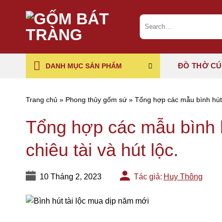
Chuyển
đến
Search
for:
nội
dung
ĐỒ THỜ C
DANH MỤC SẢN PHẨM
Trang chủ
»
Phong thủy gốm sứ
»
Tổng hợp các mẫu bình hút l
Tổng hợp các mẫu bình h
chiêu tài và hút lộc.
10 Tháng 2, 2023
Tác giả:
Huy Thông