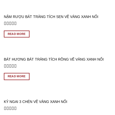
5
NẬM RƯỢU BÁT TRÀNG TÍCH SEN VẼ VÀNG XANH NỔI
Rated
0
READ MORE
out
of
5
BÁT HƯƠNG BÁT TRÀNG TÍCH RỒNG VẼ VÀNG XANH NỔI
Rated
0
READ MORE
out
of
5
KỶ NGAI 3 CHÉN VẼ VÀNG XANH NỔI
Rated