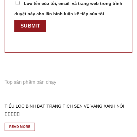
Lưu tên của tôi, email, và trang web trong trình
duyệt này cho lần bình luận kế tiếp của tôi.
Top sản phẩm bán chạy
TIỂU LỘC BÌNH BÁT TRÀNG TÍCH SEN VẼ VÀNG XANH NỔI
Rated
0
READ MORE
out
of