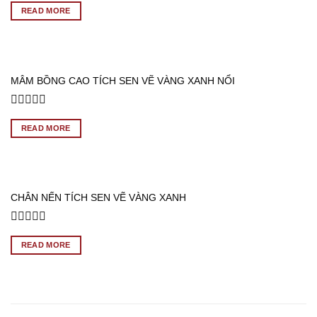
0
READ MORE
out
of
5
MÂM BỒNG CAO TÍCH SEN VẼ VÀNG XANH NỔI
Rated
0
READ MORE
out
of
5
CHÂN NẾN TÍCH SEN VẼ VÀNG XANH
Rated
0
READ MORE
out
of
5