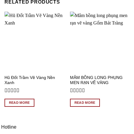
RELATED PRODUCTS
Hũ Đốt Trầm Vẽ Vàng Nền
MÂM BỒNG LONG PHỤNG
Xanh
MEN RẠN VẼ VÀNG
Rated
Rated
0
0
READ MORE
READ MORE
out
out
of
of
5
5
Hotline