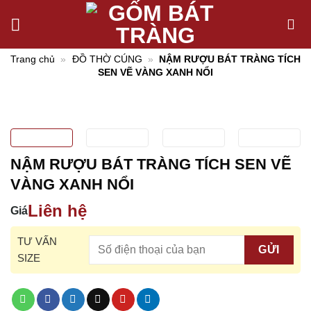
Chuyển
đến
nội
Trang chủ
»
ĐỒ THỜ CÚNG
»
NẬM RƯỢU BÁT TRÀNG TÍCH
dung
SEN VẼ VÀNG XANH NỔI
NẬM RƯỢU BÁT TRÀNG TÍCH SEN VẼ
VÀNG XANH NỔI
Liên hệ
Giá
TƯ VẤN
SIZE