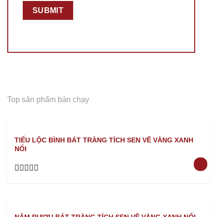
Top sản phẩm bán chạy
TIỂU LỘC BÌNH BÁT TRÀNG TÍCH SEN VẼ VÀNG XANH
NỔI
Rated
0
out
of
5