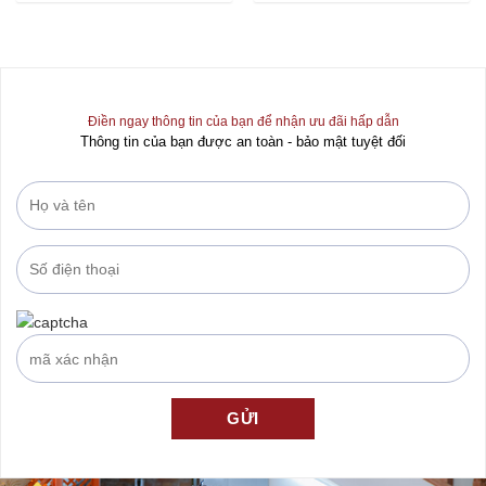
0
0
out
out
of
of
5
5
Điền ngay thông tin của bạn để nhận ưu đãi hấp dẫn
Thông tin của bạn được an toàn - bảo mật tuyệt đối