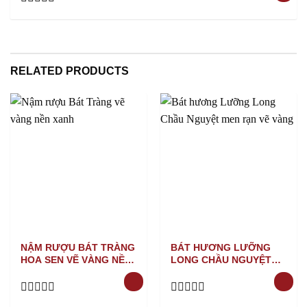
Rated
0
out
of
5
RELATED PRODUCTS
NẬM RƯỢU BÁT TRÀNG
BÁT HƯƠNG LƯỠNG
HOA SEN VẼ VÀNG NỀN
LONG CHẦU NGUYỆT
XANH
MEN RẠN VẼ VÀNG
Rated
Rated