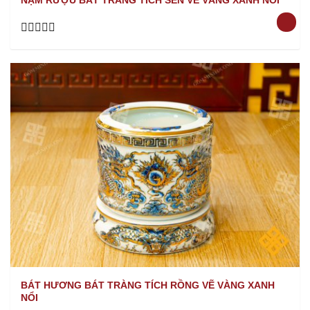
NẬM RƯỢU BÁT TRÀNG TÍCH SEN VẼ VÀNG XANH NỔI
Rated
0
out
of
5
BÁT HƯƠNG BÁT TRÀNG TÍCH RỒNG VẼ VÀNG XANH
NỔI