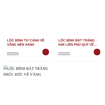
LỘC BÌNH TỨ CẢNH VẼ
LỘC BÌNH BÁT TRÀNG
VÀNG NỀN XANH
KIM LIÊN PHÚ QUÝ VẼ
VÀNG SỨ KHỬ
Rated
Rated
0
0
out
out
of
of
5
5