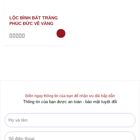
LỘC BÌNH BÁT TRÀNG
PHÚC ĐỨC VẼ VÀNG
Rated
0
out
of
5
Điền ngay thông tin của bạn để nhận ưu đãi hấp dẫn
Thông tin của bạn được an toàn - bảo mật tuyệt đối