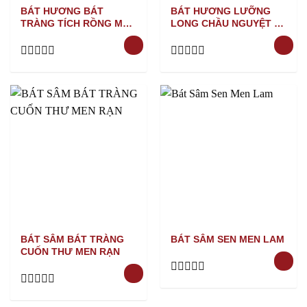
BÁT HƯƠNG BÁT
BÁT HƯƠNG LƯỠNG
TRÀNG TÍCH RỒNG MEN
LONG CHẦU NGUYỆT VẼ
LAM
VÀNG TRẮNG NỔI
Rated
Rated
0
0
out
out
of
of
5
5
BÁT SÂM BÁT TRÀNG
BÁT SÂM SEN MEN LAM
CUỐN THƯ MEN RẠN
Rated
0
Rated
out
0