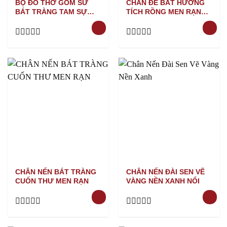
BỘ ĐỒ THỜ GỐM SỨ
CHÂN ĐẾ BÁT HƯƠNG
BÁT TRÀNG TAM SỰ
TÍCH RỒNG MEN RẠN
MEN LAM
VẼ VÀNG
Rated
Rated
0
0
out
out
of
of
5
5
CHÂN NẾN BÁT TRÀNG
CHÂN NẾN ĐÀI SEN VẼ
CUỐN THƯ MEN RẠN
VÀNG NỀN XANH NỔI
Rated
Rated
0
0