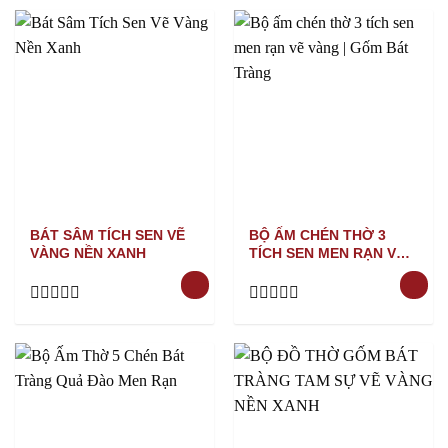
of
out
5
of
5
BÁT SÂM TÍCH SEN VẼ
BỘ ẤM CHÉN THỜ 3
VÀNG NỀN XANH
TÍCH SEN MEN RẠN VẼ
VÀNG
Rated
Rated
0
0
out
out
of
of
5
5