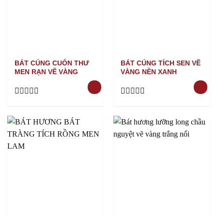
BÁT CÚNG CUỐN THƯ
BÁT CÚNG TÍCH SEN VẼ
MEN RẠN VẼ VÀNG
VÀNG NỀN XANH
Rated
Rated
0
0
out
out
of
of
5
5