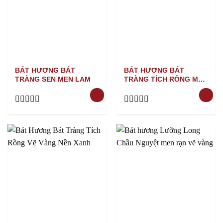
BÁT HƯƠNG BÁT
BÁT HƯƠNG BÁT
TRÀNG SEN MEN LAM
TRÀNG TÍCH RỒNG MEN
RẠN
Rated
Rated
0
0
out
out
of
of
5
5