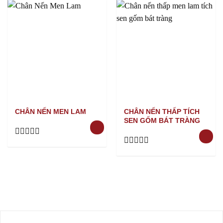
out
out
of
of
5
5
CHÂN NẾN MEN LAM
CHÂN NẾN THẤP TÍCH
SEN GỐM BÁT TRÀNG
Rated
0
Rated
out
0
of
out
5
of
5