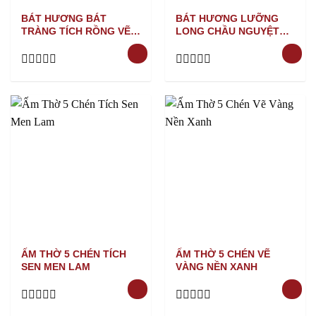
BÁT HƯƠNG BÁT
BÁT HƯƠNG LƯỠNG
TRÀNG TÍCH RỒNG VẼ
LONG CHẦU NGUYỆT
VÀNG NỀN XANH
MEN RẠN VẼ VÀNG
Rated
Rated
0
0
out
out
of
of
5
5
ẤM THỜ 5 CHÉN TÍCH
ẤM THỜ 5 CHÉN VẼ
SEN MEN LAM
VÀNG NỀN XANH
Rated
Rated