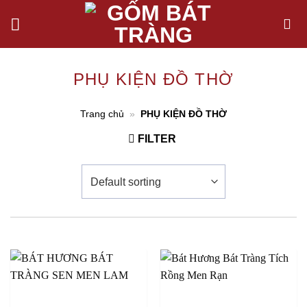
Chuyển
đến
nội
dung
PHỤ KIỆN ĐỒ THỜ
Trang chủ
»
PHỤ KIỆN ĐỒ THỜ
FILTER