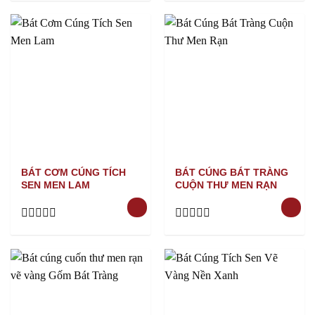
0
0
out
out
of
of
5
5
BÁT CƠM CÚNG TÍCH
BÁT CÚNG BÁT TRÀNG
SEN MEN LAM
CUỘN THƯ MEN RẠN
Rated
Rated
0
0
out
out
of
of
5
5