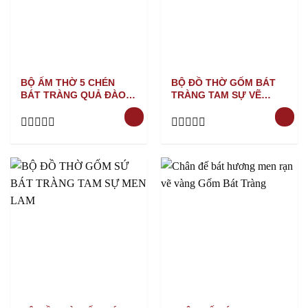
BỘ ẤM THỜ 5 CHÉN
BỘ ĐỒ THỜ GỐM BÁT
BÁT TRÀNG QUẢ ĐÀO
TRÀNG TAM SỰ VẼ
MEN RẠN
VÀNG NỀN XANH
Rated
Rated
0
0
out
out
of
of
5
5