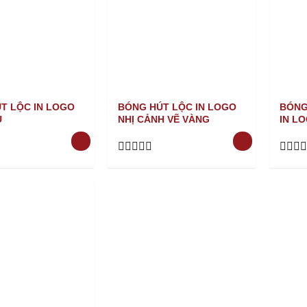
T LỘC IN LOGO
BÓNG HÚT LỘC IN LOGO
BÓNG
U
NHỊ CẢNH VẼ VÀNG
IN L
Rated
Rated
0
0
out
out
of
of
5
5