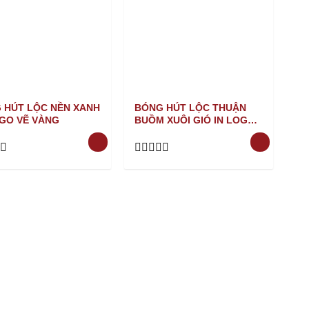
 HÚT LỘC NỀN XANH
BÓNG HÚT LỘC THUẬN
OGO VẼ VÀNG
BUỒM XUÔI GIÓ IN LOGO
VẼ VÀNG
Rated
0
out
of
5