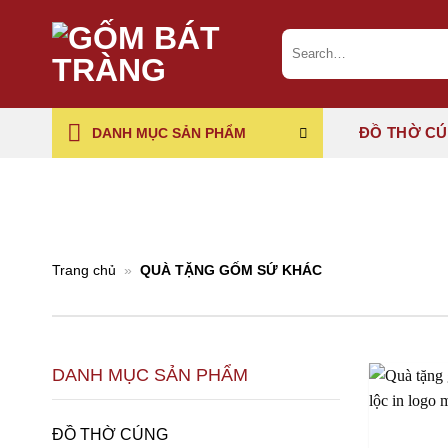
Chuyển
đến
Search
for:
nội
dung
ĐỒ THỜ C
DANH MỤC SẢN PHẨM
Trang chủ
»
QUÀ TẶNG GỐM SỨ KHÁC
DANH MỤC SẢN PHẨM
ĐỒ THỜ CÚNG