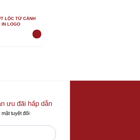
T LỘC TỨ CẢNH
 IN LOGO
ận ưu đãi hấp dẫn
 mật tuyệt đối