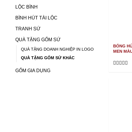
LỘC BÌNH
BÌNH HÚT TÀI LỘC
TRANH SỨ
QUÀ TẶNG GỐM SỨ
BÓNG HÚ
QUÀ TẶNG DOANH NGHIỆP IN LOGO
MEN MÀ
QUÀ TẶNG GỐM SỨ KHÁC
Rated
GỐM GIA DỤNG
0
out
of
5