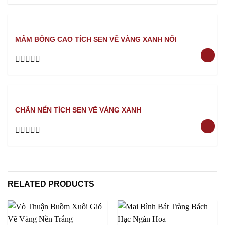
Rated
0
out
of
5
MÂM BỒNG CAO TÍCH SEN VẼ VÀNG XANH NỔI
Rated
0
out
of
5
CHÂN NẾN TÍCH SEN VẼ VÀNG XANH
Rated
0
out
of
5
RELATED PRODUCTS