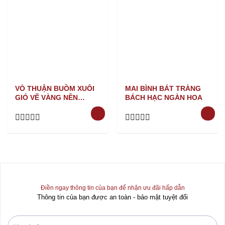
VÒ THUẬN BUỒM XUÔI
MAI BÌNH BÁT TRÀNG
GIÓ VẼ VÀNG NỀN
BÁCH HẠC NGÀN HOA
TRẮNG
Rated
Rated
0
0
out
out
of
of
5
5
Điền ngay thông tin của bạn để nhận ưu đãi hấp dẫn
Thông tin của bạn được an toàn - bảo mật tuyệt đối