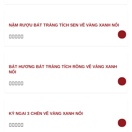
Rated
0
out
of
5
NẬM RƯỢU BÁT TRÀNG TÍCH SEN VẼ VÀNG XANH NỔI
Rated
0
out
of
5
BÁT HƯƠNG BÁT TRÀNG TÍCH RỒNG VẼ VÀNG XANH
NỔI
Rated
0
out
of
5
KỶ NGAI 3 CHÉN VẼ VÀNG XANH NỔI