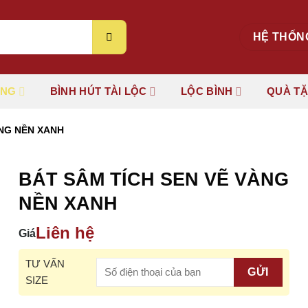
HỆ THỐN
ÚNG
BÌNH HÚT TÀI LỘC
LỘC BÌNH
QUÀ T
ÀNG NỀN XANH
BÁT SÂM TÍCH SEN VẼ VÀNG
NỀN XANH
Liên hệ
Giá
TƯ VẤN
SIZE