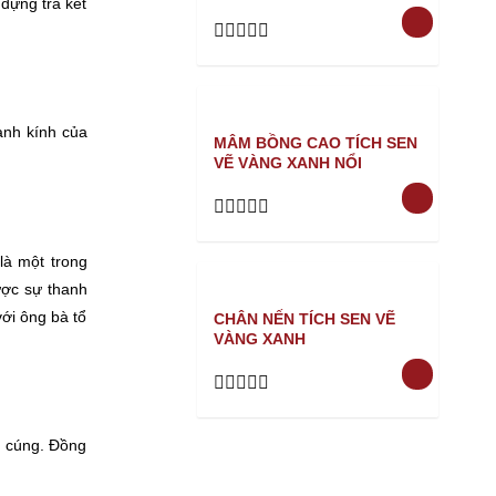
đựng trà kết
Rated
0
out
of
5
hành kính của
MÂM BỒNG CAO TÍCH SEN
VẼ VÀNG XANH NỔI
Rated
0
là một trong
out
of
ược sự thanh
5
ới ông bà tổ
CHÂN NẾN TÍCH SEN VẼ
VÀNG XANH
Rated
0
out
m cúng. Đồng
of
5