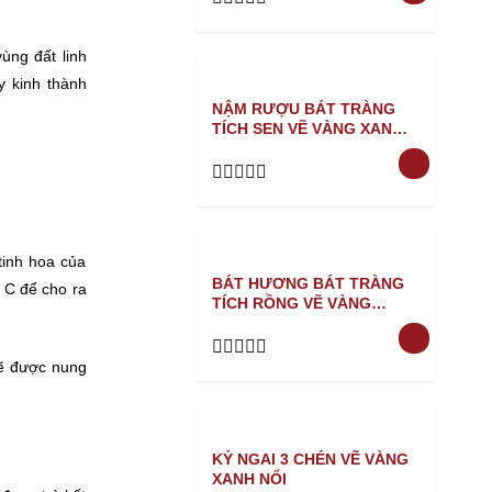
Rated
0
ùng đất linh
out
of
y kinh thành
5
NẬM RƯỢU BÁT TRÀNG
TÍCH SEN VẼ VÀNG XANH
NỔI
Rated
0
out
of
tinh hoa của
5
BÁT HƯƠNG BÁT TRÀNG
 C để cho ra
TÍCH RỒNG VẼ VÀNG
XANH NỔI
sẽ được nung
Rated
0
out
of
5
KỶ NGAI 3 CHÉN VẼ VÀNG
XANH NỔI