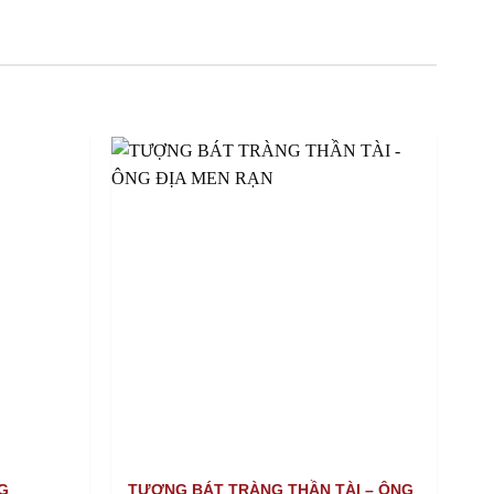
G
TƯỢNG BÁT TRÀNG THẦN TÀI – ÔNG
N