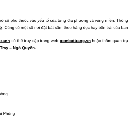
thờ sẽ phụ thuộc vào yếu tố của từng địa phương và vùng miền. Thông
hờ
. Cũng có một số nơi đặt bát sâm theo hàng dọc hay bên trái của ba
 xanh
có thể truy cập trang web
gombattrang.vn
hoặc thăm quan trực
 Tray – Ngô Quyền.
hòng
ải Phòng