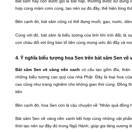
Bát sâm hay còn được gọi là bát nắp, thường được sử dụng v
hợp cùng mâm cơm cúng, tạo nên sự đủ đầy, thể hiện lòng thà
Bên cạnh đó, bát sâm cũng có thể đựng muối, gạo, nước, dâng
Cùng với đó, bát sâm là biểu tượng của linh khí trời đất, là
con cháu đối với ông bàn tổ tiên cùng mong ước đủ đầy và mo
4. Ý nghĩa biểu tượng hoa Sen trên bát sâm Sen vẽ
Bát sâm Sen vẽ vàng nền xanh
có cấu tạo gốm đĩa, thân 
những biểu tượng cao quý của nhà Phật. Đây là loại hoa của 
cao cũng như trang nghiêm cho không gian thờ cúng. Đồng thờ
tiên.
Bên cạnh đó, hoa Sen còn là câu chuyện về “Nhân quả đồng hà
Bát sâm Sen vẽ vàng nền xanh kết hợp cùng những vật phẩm
thời tạo nên sự đầy đủ trong Ngũ Hành, giúp gia tăng vượng k