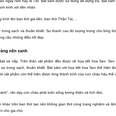
ào ngày rằm hay lễ Tết. Bát sâm được sử dụng để đựng trà. Bát sâm 
nh kính với tiền nhân.
 kính lên ban thờ gia tiên, ban thờ Thần Tài,…
 sự trong sạch và thuần khiết. Sự thanh cao đó tượng trưng cho lòng t
ng cầu những điều tốt đẹp.
 vàng nền xanh
bát và nắp. Trên thân vật phẩm đều được vẽ họa tiết hoa Sen. Sen 
sự trong sạch, thuần khiết. Bát sâm với họa tiết hoa Sen thể hiện đ
i vật phẩm còn thể hiện được lòng thành kính của con cháu hậu thế v
nh”, răn dạy con cháu phải luôn sống lương thiện và tích đức.
 khác trên ban thờ tạo nên không gian thờ cúng trang nghiêm và ấ
hí cho gia chủ.