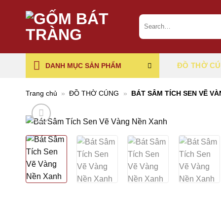
Chuyển
đến
Search
for:
nội
dung
ĐỒ THỜ C
DANH MỤC SẢN PHẨM
Trang chủ
»
ĐỒ THỜ CÚNG
»
BÁT SÂM TÍCH SEN VẼ V