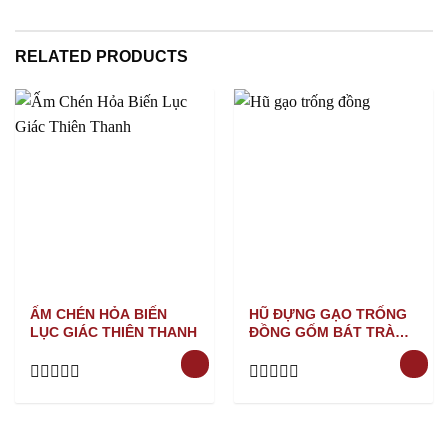
out
of
5
RELATED PRODUCTS
ẤM CHÉN HỎA BIẾN
HŨ ĐỰNG GẠO TRỐNG
LỤC GIÁC THIÊN THANH
ĐỒNG GỐM BÁT TRÀNG
LOẠI 15KG
Rated
Rated
0
0
out
out
of
of