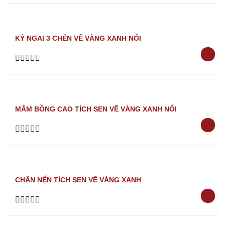
0
out
of
5
KỶ NGAI 3 CHÉN VẼ VÀNG XANH NỔI
Rated
0
out
of
5
MÂM BỒNG CAO TÍCH SEN VẼ VÀNG XANH NỔI
Rated
0
out
of
5
CHÂN NẾN TÍCH SEN VẼ VÀNG XANH
Rated
0