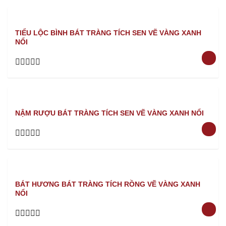
TIỂU LỘC BÌNH BÁT TRÀNG TÍCH SEN VẼ VÀNG XANH
NỔI
Rated
0
out
of
5
NẬM RƯỢU BÁT TRÀNG TÍCH SEN VẼ VÀNG XANH NỔI
Rated
0
out
of
5
BÁT HƯƠNG BÁT TRÀNG TÍCH RỒNG VẼ VÀNG XANH
NỔI
Rated