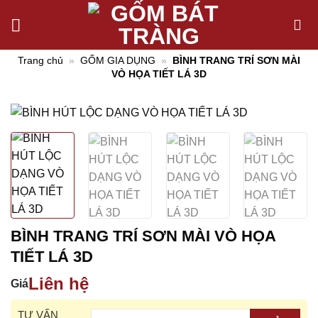
Chuyển
đến
nội
Trang chủ
»
GỐM GIA DỤNG
»
BÌNH TRANG TRÍ SƠN MÀI
dung
VÒ HỌA TIẾT LÁ 3D
BÌNH TRANG TRÍ SƠN MÀI VÒ HỌA
TIẾT LÁ 3D
Liên hệ
Giá
TƯ VẤN