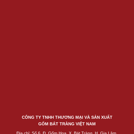
CÔNG TY TNHH THƯƠNG MẠI VÀ SẢN XUẤT
GỐM BÁT TRÀNG VIỆT NAM
Địa chỉ: Số 6, Đ. Gốm Hoa, X. Bát Tràng, H. Gia Lâm,