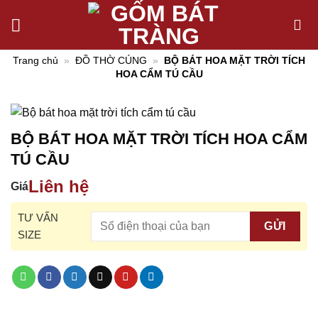
Chuyển
đến
nội
Trang chủ
»
ĐỒ THỜ CÚNG
»
BỘ BÁT HOA MẶT TRỜI TÍCH
dung
HOA CẨM TÚ CẦU
BỘ BÁT HOA MẶT TRỜI TÍCH HOA CẨM
TÚ CẦU
Liên hệ
Giá
TƯ VẤN
SIZE