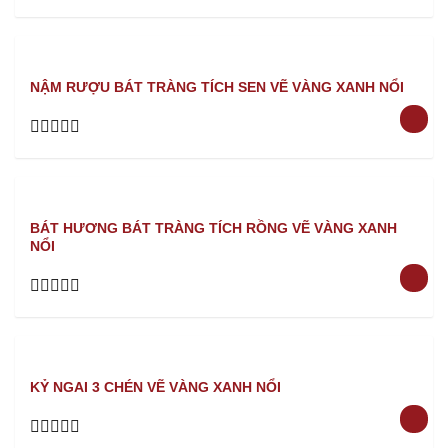
Rated
0
out
of
5
NẬM RƯỢU BÁT TRÀNG TÍCH SEN VẼ VÀNG XANH NỔI
Rated
0
out
of
5
BÁT HƯƠNG BÁT TRÀNG TÍCH RỒNG VẼ VÀNG XANH
NỔI
Rated
0
out
of
5
KỶ NGAI 3 CHÉN VẼ VÀNG XANH NỔI