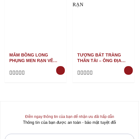
MÂM BỒNG LONG
TƯỢNG BÁT TRÀNG
PHỤNG MEN RẠN VẼ
THẦN TÀI – ÔNG ĐỊA
VÀNG
MEN RẠN
Rated
Rated
0
0
out
out
of
of
5
5
Điền ngay thông tin của bạn để nhận ưu đãi hấp dẫn
Thông tin của bạn được an toàn - bảo mật tuyệt đối