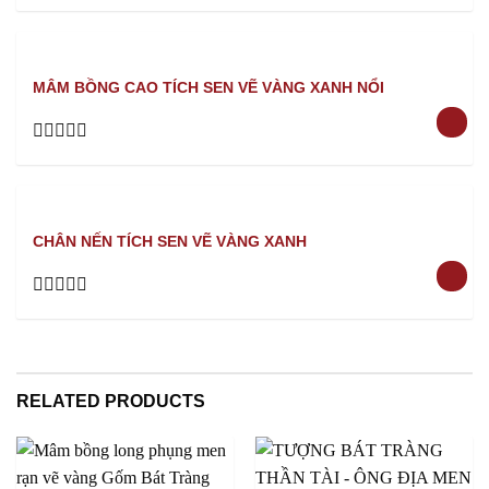
Rated
0
out
of
5
MÂM BỒNG CAO TÍCH SEN VẼ VÀNG XANH NỔI
Rated
0
out
of
5
CHÂN NẾN TÍCH SEN VẼ VÀNG XANH
Rated
0
out
of
5
RELATED PRODUCTS