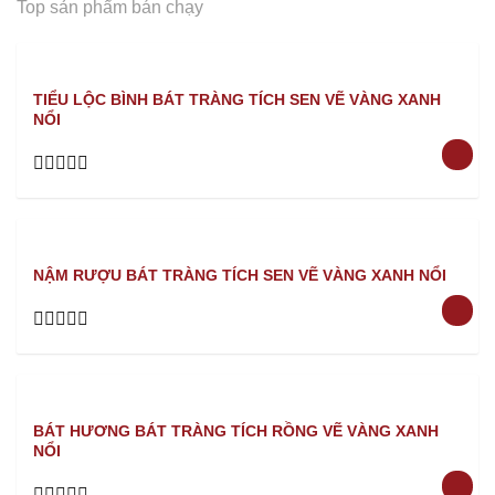
Top sản phẩm bán chạy
TIỂU LỘC BÌNH BÁT TRÀNG TÍCH SEN VẼ VÀNG XANH
NỔI
Rated
0
out
of
5
NẬM RƯỢU BÁT TRÀNG TÍCH SEN VẼ VÀNG XANH NỔI
Rated
0
out
of
5
BÁT HƯƠNG BÁT TRÀNG TÍCH RỒNG VẼ VÀNG XANH
NỔI