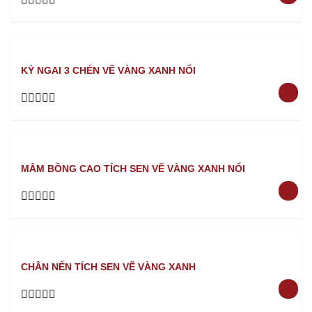
Rated
0
out
of
5
KỶ NGAI 3 CHÉN VẼ VÀNG XANH NỔI
Rated
0
out
of
5
MÂM BỒNG CAO TÍCH SEN VẼ VÀNG XANH NỔI
Rated
0
out
of
5
CHÂN NẾN TÍCH SEN VẼ VÀNG XANH
Rated