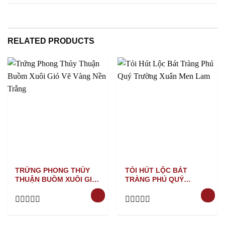
0
out
of
5
RELATED PRODUCTS
TRỨNG PHONG THỦY
TỎI HÚT LỘC BÁT
THUẬN BUỒM XUÔI GIÓ
TRÀNG PHÚ QUÝ
VẼ VÀNG NỀN TRẮNG
TRƯỜNG XUÂN MEN
LAM
Rated
Rated
0
0