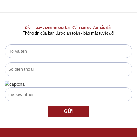
out
out
of
of
5
5
Điền ngay thông tin của bạn để nhận ưu đãi hấp dẫn
Thông tin của bạn được an toàn - bảo mật tuyệt đối