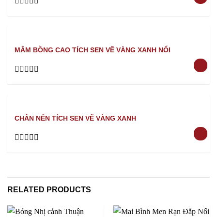
Rated
0
out
of
5
MÂM BỒNG CAO TÍCH SEN VẼ VÀNG XANH NỔI
Rated
0
out
of
5
CHÂN NẾN TÍCH SEN VẼ VÀNG XANH
Rated
0
out
of
5
RELATED PRODUCTS