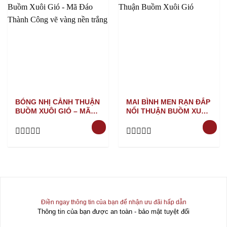
BÓNG NHỊ CẢNH THUẬN
MAI BÌNH MEN RẠN ĐẮP
BUỒM XUÔI GIÓ – MÃ
NỔI THUẬN BUỒM XUÔI
ĐÁO THÀNH CÔNG VẼ
GIÓ
VÀNG
Rated
Rated
0
0
out
out
of
of
5
5
Điền ngay thông tin của bạn để nhận ưu đãi hấp dẫn
Thông tin của bạn được an toàn - bảo mật tuyệt đối