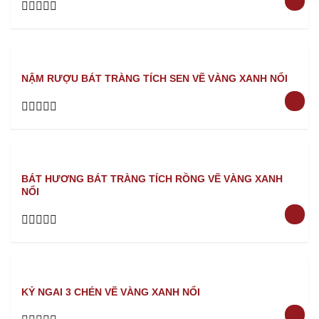
Rated
0
out
of
5
NẬM RƯỢU BÁT TRÀNG TÍCH SEN VẼ VÀNG XANH NỔI
Rated
0
out
of
5
BÁT HƯƠNG BÁT TRÀNG TÍCH RỒNG VẼ VÀNG XANH
NỔI
Rated
0
out
of
5
KỶ NGAI 3 CHÉN VẼ VÀNG XANH NỔI