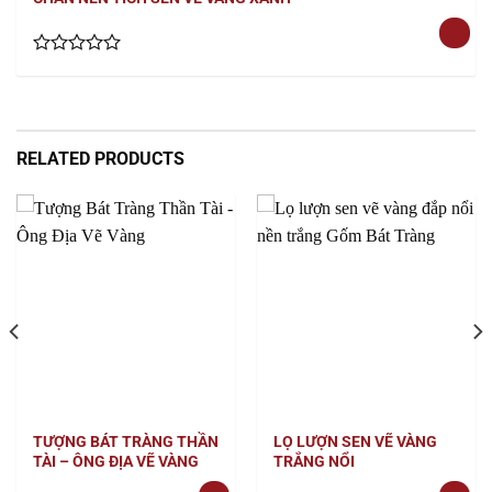
Rated
0
out
of
5
RELATED PRODUCTS
TƯỢNG BÁT TRÀNG THẦN
LỌ LƯỢN SEN VẼ VÀNG
TÀI – ÔNG ĐỊA VẼ VÀNG
TRẮNG NỔI