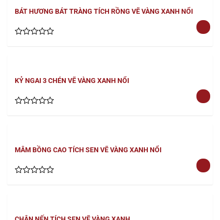
5
BÁT HƯƠNG BÁT TRÀNG TÍCH RỒNG VẼ VÀNG XANH NỔI
Rated
0
out
of
5
KỶ NGAI 3 CHÉN VẼ VÀNG XANH NỔI
Rated
0
out
of
5
MÂM BỒNG CAO TÍCH SEN VẼ VÀNG XANH NỔI
Rated
0
out
of
5
CHÂN NẾN TÍCH SEN VẼ VÀNG XANH