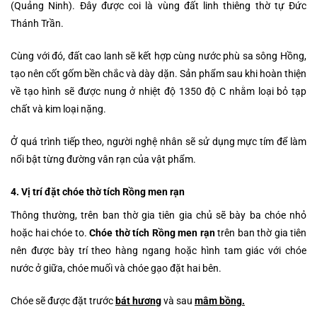
(Quảng Ninh). Đây được coi là vùng đất linh thiêng thờ tự Đức
Thánh Trần.
Cùng với đó, đất cao lanh sẽ kết hợp cùng nước phù sa sông Hồng,
tạo nên cốt gốm bền chắc và dày dặn. Sản phẩm sau khi hoàn thiện
về tạo hình sẽ được nung ở nhiệt độ 1350 độ C nhằm loại bỏ tạp
chất và kim loại nặng.
Ở quá trình tiếp theo, người nghệ nhân sẽ sử dụng mực tím để làm
nổi bật từng đường vân rạn của vật phẩm.
4. Vị trí đặt chóe thờ tích Rồng men rạn
Thông thường, trên ban thờ gia tiên gia chủ sẽ bày ba chóe nhỏ
hoặc hai chóe to.
Chóe thờ tích Rồng men rạn
trên ban thờ gia tiên
nên được bày trí theo hàng ngang hoặc hình tam giác với chóe
nước ở giữa, chóe muối và chóe gạo đặt hai bên.
Chóe sẽ được đặt trước
bát hương
và sau
mâm bồng.