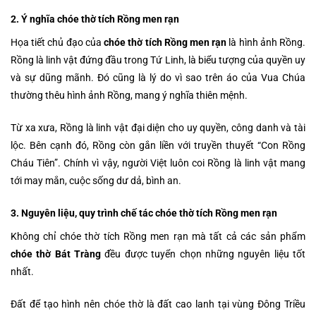
2. Ý nghĩa chóe thờ tích Rồng men rạn
Họa tiết chủ đạo của
chóe thờ tích Rồng men rạn
là hình ảnh Rồng.
Rồng là linh vật đứng đầu trong Tứ Linh, là biểu tượng của quyền uy
và sự dũng mãnh. Đó cũng là lý do vì sao trên áo của Vua Chúa
thường thêu hình ảnh Rồng, mang ý nghĩa thiên mệnh.
Từ xa xưa, Rồng là linh vật đại diện cho uy quyền, công danh và tài
lộc. Bên cạnh đó, Rồng còn gắn liền với truyền thuyết “Con Rồng
Cháu Tiên”. Chính vì vậy, người Việt luôn coi Rồng là linh vật mang
tới may mắn, cuộc sống dư dả, bình an.
3. Nguyên liệu, quy trình chế tác chóe thờ tích Rồng men rạn
Không chỉ chóe thờ tích Rồng men rạn mà tất cả các sản phẩm
chóe thờ Bát Tràng
đều được tuyển chọn những nguyên liệu tốt
nhất.
Đất để tạo hình nên chóe thờ là đất cao lanh tại vùng Đông Triều