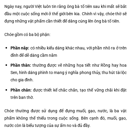
Ngày nay, người Việt luôn tin rằng ông bà tổ tiên sau khi mất sẽ bắt
đầu một cuộc sống mới ở thế giới bên kia. Chính vì vậy, chóe thờ sẽ
đựng những vật phẩm cần thiết để dâng cúng lên ông bà tổ tiên.
Chóe gồm có ba bộ phận:
Phần nắp:
có nhiều kiểu dáng khác nhau, với phần nhô ra ở trên
đỉnh để dễ dàng cầm nắm
Phần thân:
thường được vẽ những họa tiết như Rồng hay hoa
Sen, hình dáng phình to mang ý nghĩa phong thủy, thu hút tài lộc
cho gia đình.
Phần chân:
được thiết kế chắc chắn, tạo thế vững chãi khi đặt
trên ban thờ.
Chóe thường được sử dụng để đựng muối, gạo, nước, là ba vật
phẩm không thể thiếu trong cuộc sống. Bên cạnh đó, muối, gạo,
nước còn là biểu tượng của sự ấm no và đủ đầy.