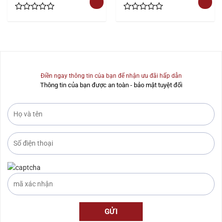
Rated
Rated
0
0
out
out
of
of
5
5
Điền ngay thông tin của bạn để nhận ưu đãi hấp dẫn
Thông tin của bạn được an toàn - bảo mật tuyệt đối