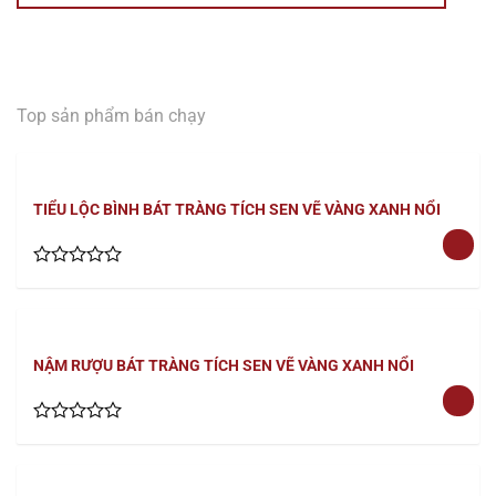
Top sản phẩm bán chạy
TIỂU LỘC BÌNH BÁT TRÀNG TÍCH SEN VẼ VÀNG XANH NỔI
Rated
0
out
of
5
NẬM RƯỢU BÁT TRÀNG TÍCH SEN VẼ VÀNG XANH NỔI
Rated
0
out
of