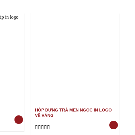
HỘP ĐỰNG TRÀ MEN NGỌC IN LOGO
TR
VẼ VÀNG
Ra
0
Rated