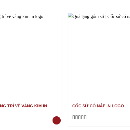
 TRÍ VẼ VÀNG KIM IN
CỐC SỨ CÓ NẮP IN LOGO
Rated
0