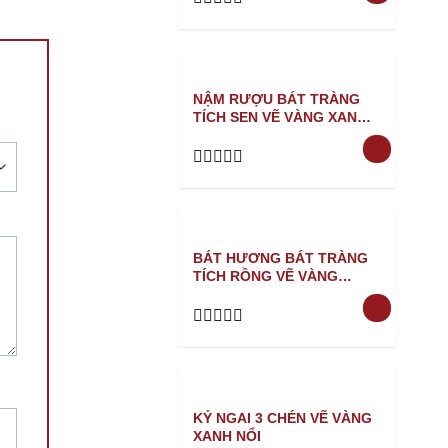
Rated
0
out
of
5
NẬM RƯỢU BÁT TRÀNG
TÍCH SEN VẼ VÀNG XANH
NỔI
Rated
0
out
of
5
BÁT HƯƠNG BÁT TRÀNG
TÍCH RỒNG VẼ VÀNG
XANH NỔI
Rated
0
out
of
5
KỶ NGAI 3 CHÉN VẼ VÀNG
XANH NỔI