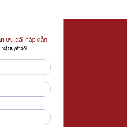
out
of
5
ận ưu đãi hấp dẫn
 mật tuyệt đối