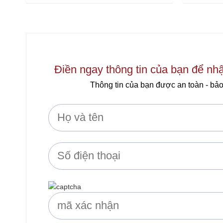
0
0
out
out
of
of
5
5
Điền ngay thông tin của bạn để nh
Thông tin của bạn được an toàn - bảo