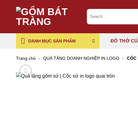
Chuyển
đến
Search
for:
nội
dung
ĐỒ THỜ C
DANH MỤC SẢN PHẨM
Trang chủ
»
QUÀ TẶNG DOANH NGHIỆP IN LOGO
»
CỐC 