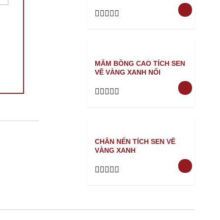
Rated
0
out
of
5
MÂM BỒNG CAO TÍCH SEN
VẼ VÀNG XANH NỔI
Rated
0
out
of
5
CHÂN NẾN TÍCH SEN VẼ
VÀNG XANH
Rated
0
out
of
5