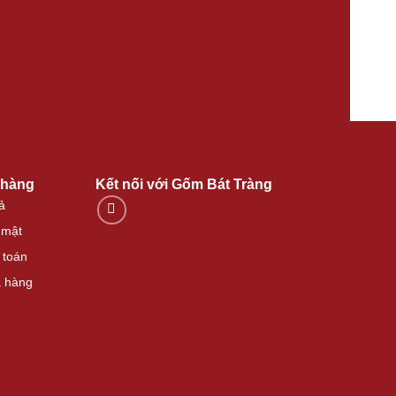
 hàng
Kết nối với Gốm Bát Tràng
ả
 mật
 toán
 hàng