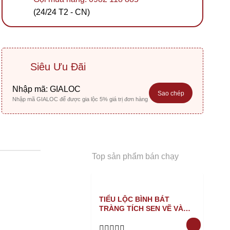
(24/24 T2 - CN)
Siêu Ưu Đãi
Nhập mã:
GIALOC
Sao chép
Nhập mã GIALOC để được gia lộc 5% giá trị đơn hàng
Top sản phẩm bán chạy
TIỂU LỘC BÌNH BÁT
TRÀNG TÍCH SEN VẼ VÀNG
XANH NỔI