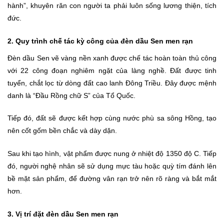
hành”, khuyên răn con người ta phải luôn sống lương thiện, tích
đức.
2. Quy trình chế tác kỳ công của đèn dầu Sen men rạn
Đèn dầu Sen vẽ vàng nền xanh được chế tác hoàn toàn thủ công
với 22 công đoạn nghiêm ngặt của làng nghề. Đất được tinh
tuyển, chắt lọc từ dòng đất cao lanh Đông Triều. Đây được mệnh
danh là “Đầu Rồng chữ S” của Tổ Quốc.
Tiếp đó, đất sẽ được kết hợp cùng nước phù sa sông Hồng, tạo
nên cốt gốm bền chắc và dày dặn.
Sau khi tạo hình, vật phẩm được nung ở nhiệt độ 1350 độ C. Tiếp
đó, người nghệ nhân sẽ sử dụng mực tàu hoặc quỳ tím đánh lên
bề mặt sản phẩm, để đường vân rạn trở nên rõ ràng và bắt mắt
hơn.
3. Vị trí đặt đèn dầu Sen men rạn