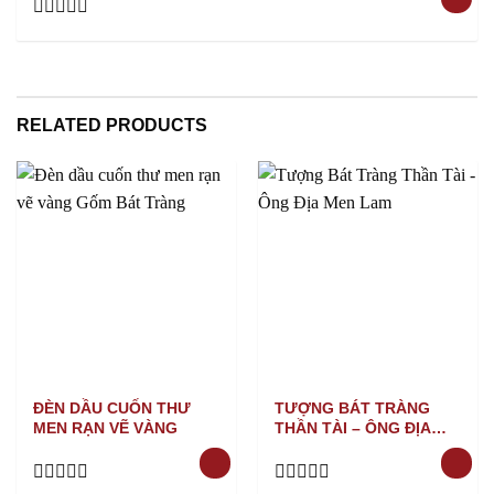
Rated
0
out
of
5
RELATED PRODUCTS
ĐÈN DẦU CUỐN THƯ
TƯỢNG BÁT TRÀNG
MEN RẠN VẼ VÀNG
THẦN TÀI – ÔNG ĐỊA
MEN LAM