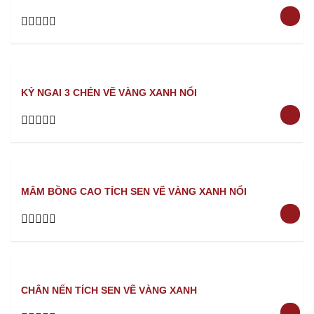
Rated
0
out
of
5
KỶ NGAI 3 CHÉN VẼ VÀNG XANH NỔI
Rated
0
out
of
5
MÂM BỒNG CAO TÍCH SEN VẼ VÀNG XANH NỔI
Rated
0
out
of
5
CHÂN NẾN TÍCH SEN VẼ VÀNG XANH