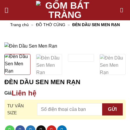
Chuyển
đến
nội
Trang chủ
»
ĐỒ THỜ CÚNG
»
ĐÈN DẦU SEN MEN RẠN
dung
ĐÈN DẦU SEN MEN RẠN
Liên hệ
Giá
TƯ VẤN
SIZE