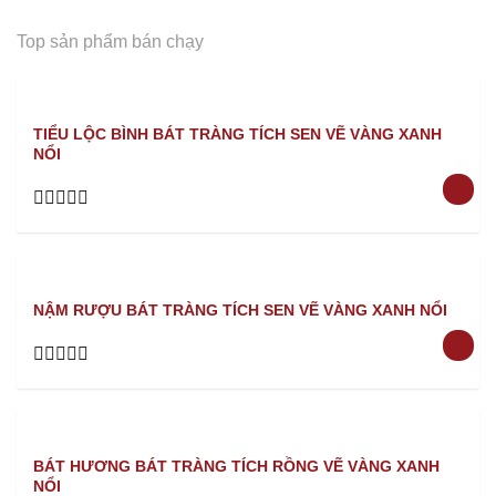
Top sản phẩm bán chạy
TIỂU LỘC BÌNH BÁT TRÀNG TÍCH SEN VẼ VÀNG XANH
NỔI
Rated
0
out
of
5
NẬM RƯỢU BÁT TRÀNG TÍCH SEN VẼ VÀNG XANH NỔI
Rated
0
out
of
5
BÁT HƯƠNG BÁT TRÀNG TÍCH RỒNG VẼ VÀNG XANH
NỔI