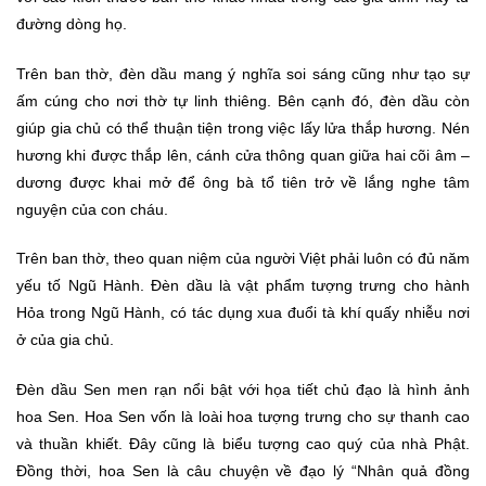
đường dòng họ.
Trên ban thờ, đèn dầu mang ý nghĩa soi sáng cũng như tạo sự
ấm cúng cho nơi thờ tự linh thiêng. Bên cạnh đó, đèn dầu còn
giúp gia chủ có thể thuận tiện trong việc lấy lửa thắp hương. Nén
hương khi được thắp lên, cánh cửa thông quan giữa hai cõi âm –
dương được khai mở để ông bà tổ tiên trở về lắng nghe tâm
nguyện của con cháu.
Trên ban thờ, theo quan niệm của người Việt phải luôn có đủ năm
yếu tố Ngũ Hành. Đèn dầu là vật phẩm tượng trưng cho hành
Hỏa trong Ngũ Hành, có tác dụng xua đuổi tà khí quấy nhiễu nơi
ở của gia chủ.
Đèn dầu Sen men rạn nổi bật với họa tiết chủ đạo là hình ảnh
hoa Sen. Hoa Sen vốn là loài hoa tượng trưng cho sự thanh cao
và thuần khiết. Đây cũng là biểu tượng cao quý của nhà Phật.
Đồng thời, hoa Sen là câu chuyện về đạo lý “Nhân quả đồng