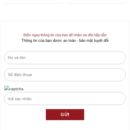
Rated
Rated
0
0
out
out
of
of
5
5
Điền ngay thông tin của bạn để nhận ưu đãi hấp dẫn
Thông tin của bạn được an toàn - bảo mật tuyệt đối