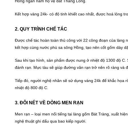
Hồng ngàn năm hộ vệ đất Thăng Long.
Kết hợp vàng 24k- có độ tinh khiết cao nhất, được hoá lỏng tro
2. QUY TRÌNH CHẾ TÁC
Được chế tác hoàn toàn thủ công với 22 công đoạn của làng n
kết hợp cùng nước phù sa sông Hồng, tạo nên cốt gốm dày d
Sau khi tạo hình, sản phẩm được nung ở nhiệt độ 1300 độ C.
đánh rạn. Mực tàu sẽ giúp đường vân rạn trở nên rõ ràng và
Tiếp đó, người nghệ nhân sẽ sử dụng vàng 24k để khắc họa r
nhiệt độ 800 độ C.
3. ĐÔI NÉT VỀ DÒNG MEN RẠN
Men rạn – loại men nổi tiếng tại làng gốm Bát Tràng, xuất hiện
nghệ thuật ghi dấu qua bao kiếp người.