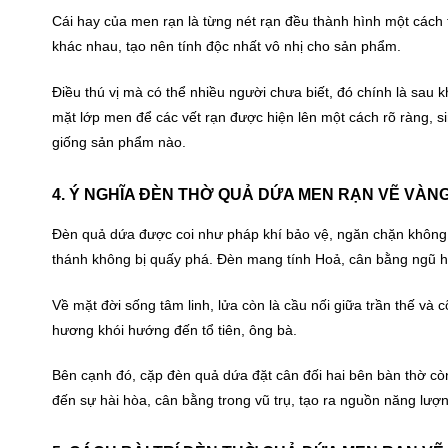
Cái hay của men rạn là từng nét rạn đều thành hình một cách 
khác nhau, tạo nên tính độc nhất vô nhị cho sản phẩm.
Điều thú vị mà có thể nhiều người chưa biết, đó chính là sau 
mặt lớp men để các vết rạn được hiện lên một cách rõ ràng, 
giống sản phẩm nào.
4. Ý NGHĨA ĐÈN THỜ QUẢ DỨA MEN RẠN VẼ VÀN
Đèn quả dứa được coi như pháp khí bảo vệ, ngăn chặn không c
thánh không bị quấy phá. Đèn mang tính Hoả, cân bằng ngũ h
Về mặt đời sống tâm linh, lửa còn là cầu nối giữa trần thế và
hương khói hướng đến tổ tiên, ông bà.
Bên cạnh đó, cặp đèn quả dứa đặt cân đối hai bên bàn thờ c
đến sự hài hòa, cân bằng trong vũ trụ, tạo ra nguồn năng lượn