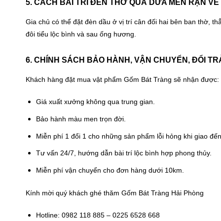
5. CÁCH BÀI TRÍ ĐÈN THỜ QUẢ DỨA MEN RẠN VẼ
Gia chủ có thể đặt đèn dầu ở vị trí cân đối hai bên ban thờ, t
đôi tiểu lộc bình và sau ống hương.
6. CHÍNH SÁCH BẢO HÀNH, VẬN CHUYỂN, ĐỔI TR
Khách hàng đặt mua vật phẩm Gốm Bát Tràng sẽ nhận được:
Giá xuất xưởng không qua trung gian.
Bảo hành màu men trọn đời.
Miễn phí 1 đổi 1 cho những sản phẩm lỗi hỏng khi giao đến
Tư vấn 24/7, hướng dẫn bài trí lộc bình hợp phong thủy.
Miễn phí vận chuyển cho đơn hàng dưới 10km.
Kính mời quý khách ghé thăm Gốm Bát Tràng Hải Phòng
Hotline: 0982 118 885 – 0225 6528 668