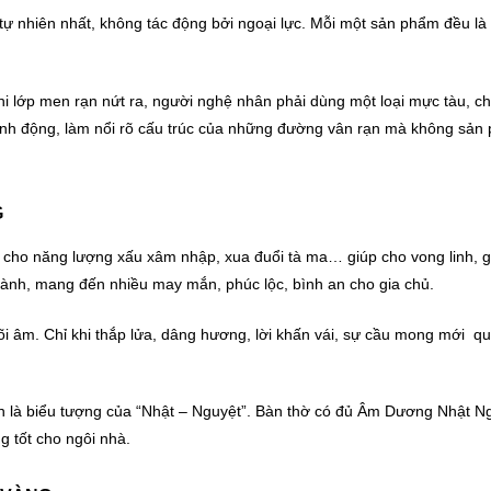
tự nhiên nhất, không tác động bởi ngoại lực. Mỗi một sản phẩm đều là
khi lớp men rạn nứt ra, người nghệ nhân phải dùng một loại mực tàu, ch
sinh động, làm nổi rõ cấu trúc của những đường vân rạn mà không sả
G
ho năng lượng xấu xâm nhập, xua đuổi tà ma… giúp cho vong linh, gi
ành, mang đến nhiều may mắn, phúc lộc, bình an cho gia chủ.
 cõi âm. Chỉ khi thắp lửa, dâng hương, lời khấn vái, sự cầu mong mới q
òn là biểu tượng của “Nhật – Nguyệt”. Bàn thờ có đủ Âm Dương Nhật 
g tốt cho ngôi nhà.