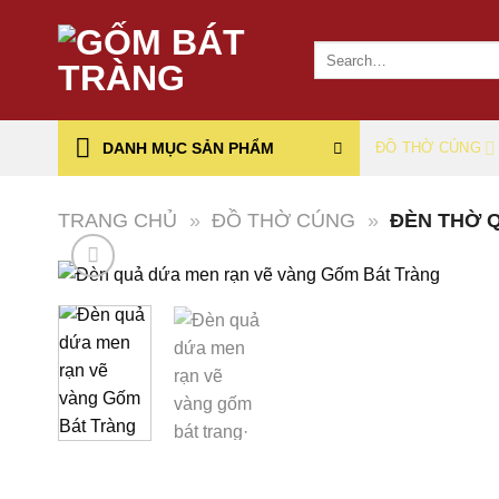
Chuyển
đến
Search
nội
for:
dung
DANH MỤC SẢN PHẨM
ĐỒ THỜ CÚNG
TRANG CHỦ
»
ĐỒ THỜ CÚNG
»
ĐÈN THỜ 