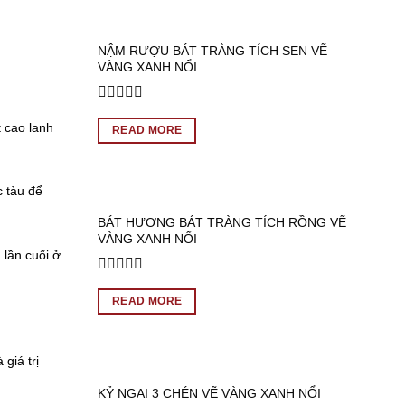
5
NẬM RƯỢU BÁT TRÀNG TÍCH SEN VẼ
VÀNG XANH NỔI
Rated
 cao lanh
0
READ MORE
out
of
5
 tàu để
BÁT HƯƠNG BÁT TRÀNG TÍCH RỒNG VẼ
VÀNG XANH NỔI
lần cuối ở
Rated
0
READ MORE
out
of
5
giá trị
KỶ NGAI 3 CHÉN VẼ VÀNG XANH NỔI