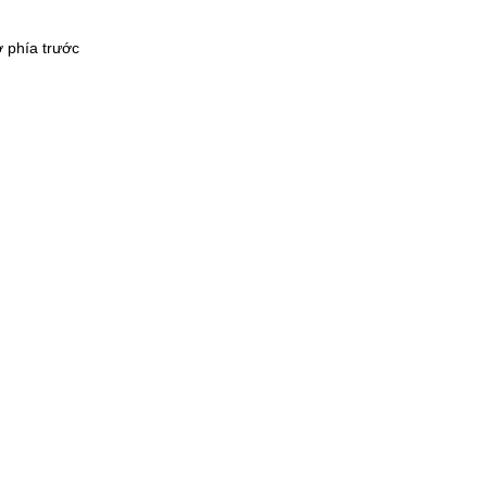
5
ở phía trước