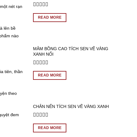
 một nét rạn
Rated
0
READ MORE
out
of
à lên bề
5
n phẩm nào
MÂM BỒNG CAO TÍCH SEN VẼ VÀNG
XANH NỔI
Rated
a tiên, thần
0
READ MORE
out
of
5
uyện theo
CHÂN NẾN TÍCH SEN VẼ VÀNG XANH
Nguyệt đem
Rated
0
READ MORE
out
of