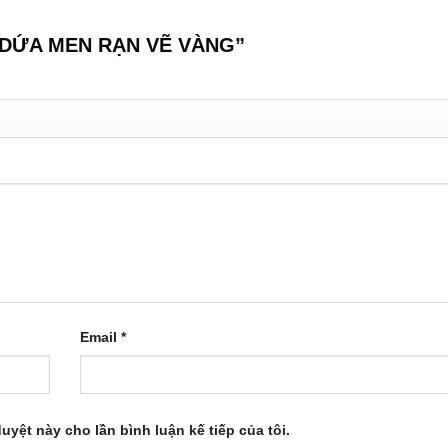
UẢ DỨA MEN RẠN VẼ VÀNG”
Email
*
duyệt này cho lần bình luận kế tiếp của tôi.