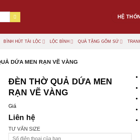
HỆ THỐ
BÌNH HÚT TÀI LỘC
LỘC BÌNH
QUÀ TẶNG GỐM SỨ
TRAN
QUẢ DỨA MEN RẠN VẼ VÀNG
ĐÈN THỜ QUẢ DỨA MEN
RẠN VẼ VÀNG
Giá
Liên hệ
TƯ VẤN SIZE