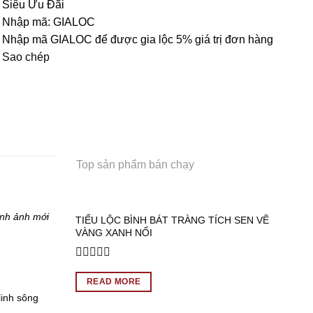
Siêu Ưu Đãi
Nhập mã:
GIALOC
Nhập mã GIALOC để được gia lộc 5% giá trị đơn hàng
Sao chép
Top sản phẩm bán chạy
ình ảnh mới
TIỂU LỘC BÌNH BÁT TRÀNG TÍCH SEN VẼ
VÀNG XANH NỔI
Rated
0
READ MORE
out
linh sông
of