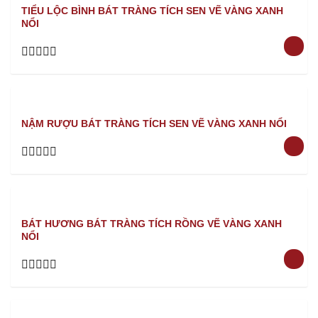
TIỂU LỘC BÌNH BÁT TRÀNG TÍCH SEN VẼ VÀNG XANH
NỔI
Rated
0
out
of
5
NẬM RƯỢU BÁT TRÀNG TÍCH SEN VẼ VÀNG XANH NỔI
Rated
0
out
of
5
BÁT HƯƠNG BÁT TRÀNG TÍCH RỒNG VẼ VÀNG XANH
NỔI
Rated
0
out
of