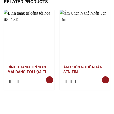
RELATED PRODUCTS
BÌNH TRANG TRÍ SƠN
ẤM CHÉN NGHỆ NHÂN
MÀI DÁNG TỎI HỌA TIẾT
SEN TÍM
LÁ 3D
Rated
Rated
0
0
out
out
of
of
5
5