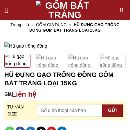
Chuyển
đến
nội
Trang chủ
»
GỐM GIA DỤNG
»
HŨ ĐỰNG GẠO TRỐNG
dung
ĐỒNG GỐM BÁT TRÀNG LOẠI 15KG
HŨ ĐỰNG GẠO TRỐNG ĐỒNG GỐM
BÁT TRÀNG LOẠI 15KG
Liên hệ
Giá
TƯ VẤN
SIZE