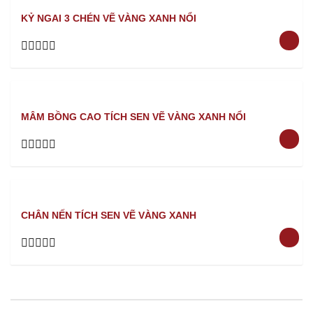
5
KỶ NGAI 3 CHÉN VẼ VÀNG XANH NỔI
Rated
0
out
of
5
MÂM BỒNG CAO TÍCH SEN VẼ VÀNG XANH NỔI
Rated
0
out
of
5
CHÂN NẾN TÍCH SEN VẼ VÀNG XANH
Rated
0
out
of
5