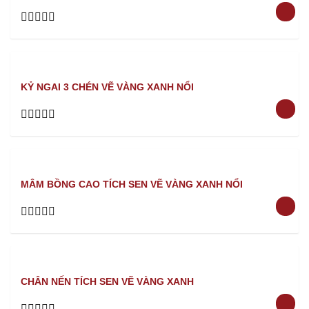
Rated
0
out
of
5
KỶ NGAI 3 CHÉN VẼ VÀNG XANH NỔI
Rated
0
out
of
5
MÂM BỒNG CAO TÍCH SEN VẼ VÀNG XANH NỔI
Rated
0
out
of
5
CHÂN NẾN TÍCH SEN VẼ VÀNG XANH