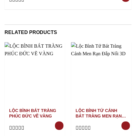
Rated
0
out
of
5
RELATED PRODUCTS
LỘC BÌNH BÁT TRÀNG
LỘC BÌNH TỨ CẢNH
PHÚC ĐỨC VẼ VÀNG
BÁT TRÀNG MEN RẠN
ĐẮP NỔI 3D
Rated
Rated