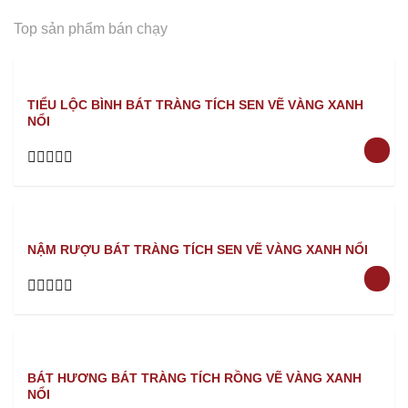
Top sản phẩm bán chạy
TIỂU LỘC BÌNH BÁT TRÀNG TÍCH SEN VẼ VÀNG XANH
NỔI
Rated
0
out
of
5
NẬM RƯỢU BÁT TRÀNG TÍCH SEN VẼ VÀNG XANH NỔI
Rated
0
out
of
5
BÁT HƯƠNG BÁT TRÀNG TÍCH RỒNG VẼ VÀNG XANH
NỔI