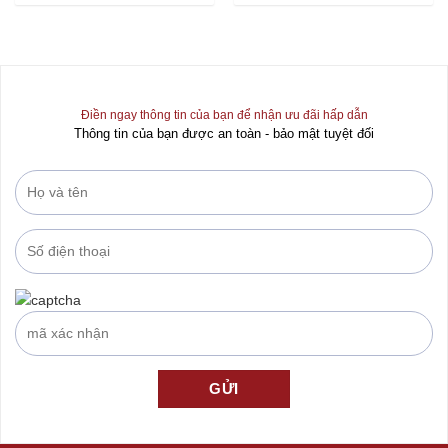
0
0
out
out
of
of
5
5
Điền ngay thông tin của bạn để nhận ưu đãi hấp dẫn
Thông tin của bạn được an toàn - bảo mật tuyệt đối