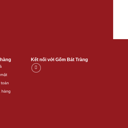
 hàng
Kết nối với Gốm Bát Tràng
ả
 mật
 toán
 hàng