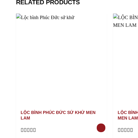
RELATED PRODUCTS
LỘC BÌNH PHÚC ĐỨC SỨ KHỬ MEN
LỘC BÌN
LAM
MEN LAM
Rated
Rated