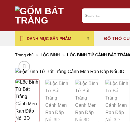
Chuyển
đến
Search
for:
nội
dung
ĐỒ THỜ C
DANH MỤC SẢN PHẨM
Trang chủ
»
LỘC BÌNH
»
LỘC BÌNH TỨ CẢNH BÁT TRÀN