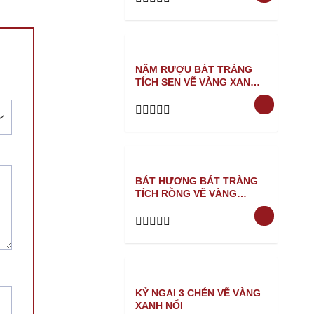
Rated
0
out
of
5
NẬM RƯỢU BÁT TRÀNG
TÍCH SEN VẼ VÀNG XANH
NỔI
Rated
0
out
of
5
BÁT HƯƠNG BÁT TRÀNG
TÍCH RỒNG VẼ VÀNG
XANH NỔI
Rated
0
out
of
5
KỶ NGAI 3 CHÉN VẼ VÀNG
XANH NỔI