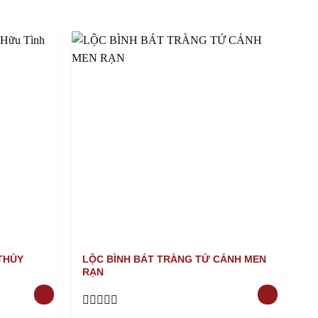
THỦY
LỘC BÌNH BÁT TRÀNG TỨ CẢNH MEN
LỘ
RẠN
K
Rated
Ra