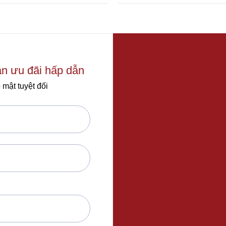
0
out
of
5
ận ưu đãi hấp dẫn
 mật tuyệt đối