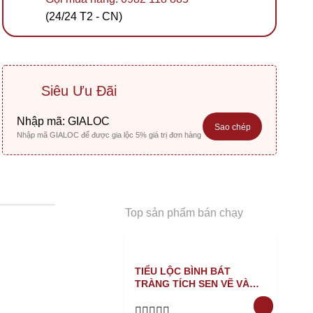
(24/24 T2 - CN)
Siêu Ưu Đãi
Nhập mã:
GIALOC
Sao chép
Nhập mã GIALOC để được gia lộc 5% giá trị đơn hàng
Top sản phẩm bán chạy
TIỂU LỘC BÌNH BÁT
TRÀNG TÍCH SEN VẼ VÀNG
XANH NỔI