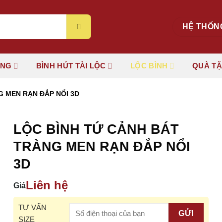
HỆ THỐN
ÚNG
BÌNH HÚT TÀI LỘC
LỘC BÌNH
QUÀ T
G MEN RẠN ĐẮP NỔI 3D
LỘC BÌNH TỨ CẢNH BÁT
TRÀNG MEN RẠN ĐẮP NỔI
3D
Liên hệ
Giá
TƯ VẤN
SIZE