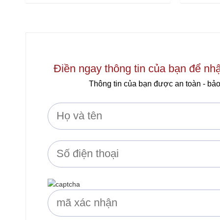
0
0
out
out
of
of
5
5
Điền ngay thông tin của bạn để nh
Thông tin của bạn được an toàn - bảo