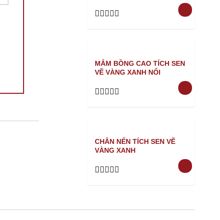
Rated
0
out
of
5
MÂM BỒNG CAO TÍCH SEN
VẼ VÀNG XANH NỔI
Rated
0
out
of
5
CHÂN NẾN TÍCH SEN VẼ
VÀNG XANH
Rated
0
out
of
5