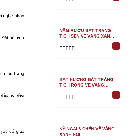
Rated
0
ời nghệ nhân
out
of
5
NẬM RƯỢU BÁT TRÀNG
TÍCH SEN VẼ VÀNG XANH
 Đất sét cao
NỔI
Rated
0
out
of
có màu trắng
5
BÁT HƯƠNG BÁT TRÀNG
TÍCH RỒNG VẼ VÀNG
XANH NỔI
 đắp nổi đều
Rated
0
out
of
5
KỶ NGAI 3 CHÉN VẼ VÀNG
 yếu để giao
XANH NỔI