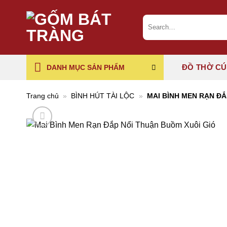
Chuyển
đến
Search
for:
nội
dung
ĐỒ THỜ C
DANH MỤC SẢN PHẨM
Trang chủ
»
BÌNH HÚT TÀI LỘC
»
MAI BÌNH MEN RẠN ĐẮ