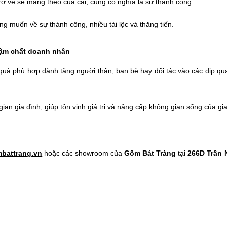
rở về sẽ mang theo của cải, cũng có nghĩa là sự thành công.
ng muốn về sự thành công, nhiều tài lộc và thăng tiến.
đậm chất doanh nhân
uà phù hợp dành tặng người thân, bạn bè hay đối tác vào các dịp qu
an gia đình, giúp tôn vinh giá trị và nâng cấp không gian sống của gi
battrang.vn
hoặc các showroom của
Gốm Bát Tràng
tại
266D Trần