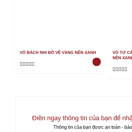
VÒ BÁCH NHI ĐỒ VẼ VÀNG NỀN XANH
VÒ TỨ C
NỀN XAN
Rated
0
Rated
out
0
of
out
5
of
5
Điền ngay thông tin của bạn để nh
Thông tin của bạn được an toàn - bảo