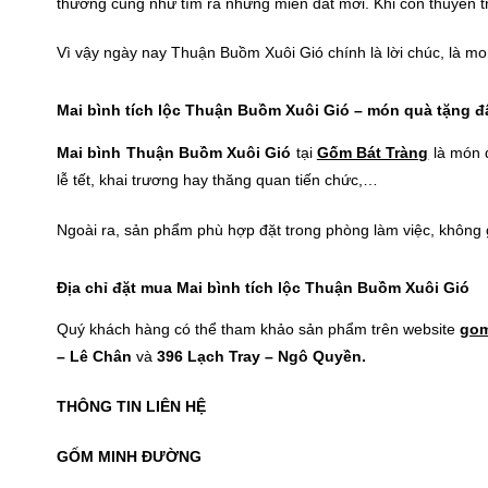
thương cũng như tìm ra những miền đất mới. Khi con thuyền t
Vì vậy ngày nay Thuận Buồm Xuôi Gió chính là lời chúc, là mo
Mai bình tích lộc Thuận Buồm Xuôi Gió – món quà tặng 
Mai bình Thuận Buồm Xuôi Gió
tại
Gốm Bát Tràng
là món q
lễ tết, khai trương hay thăng quan tiến chức,…
Ngoài ra, sản phẩm phù hợp đặt trong phòng làm việc, không gi
Địa chỉ đặt mua Mai bình tích lộc Thuận Buồm Xuôi Gió
Quý khách hàng có thể tham khảo sản phẩm trên website
gom
– Lê Chân
và
396 Lạch Tray – Ngô Quyền.
THÔNG TIN LIÊN HỆ
GỐM MINH ĐƯỜNG