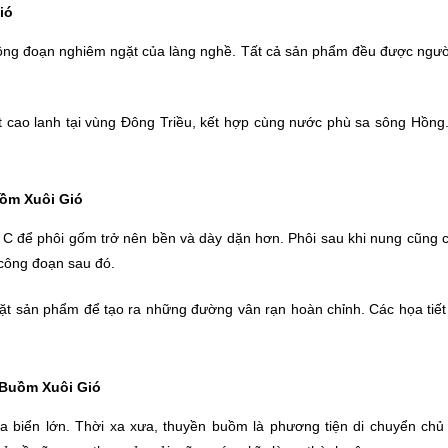
ió
 công đoạn nghiêm ngặt của làng nghề. Tất cả sản phẩm đều được ngư
ét cao lanh tại vùng Đông Triều, kết hợp cùng nước phù sa sông Hồng.
uồm Xuôi Gió
 C để phôi gốm trở nên bền và dày dặn hơn. Phôi sau khi nung cũng 
 công đoạn sau đó.
ặt sản phẩm để tạo ra những đường vân rạn hoàn chỉnh. Các họa tiết
n Buồm Xuôi Gió
ra biển lớn. Thời xa xưa, thuyền buồm là phương tiện di chuyển chủ