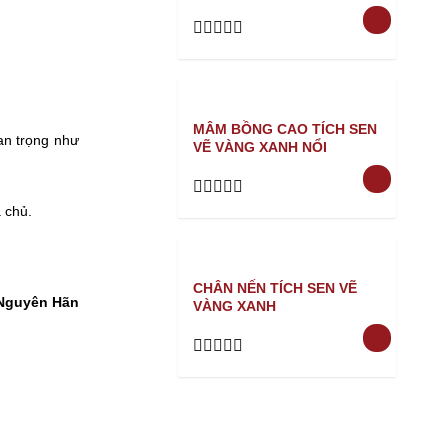
Rated
0
out
of
5
MÂM BỒNG CAO TÍCH SEN
an trọng như
VẼ VÀNG XANH NỔI
Rated
a chủ.
0
out
of
5
CHÂN NẾN TÍCH SEN VẼ
 Nguyên Hãn
VÀNG XANH
Rated
0
out
of
5