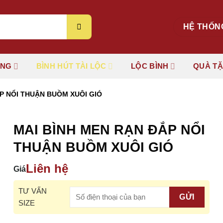
HỆ THỐN
ÚNG
BÌNH HÚT TÀI LỘC
LỘC BÌNH
QUÀ T
P NỔI THUẬN BUỒM XUÔI GIÓ
MAI BÌNH MEN RẠN ĐẮP NỔI
THUẬN BUỒM XUÔI GIÓ
Liên hệ
Giá
TƯ VẤN
SIZE