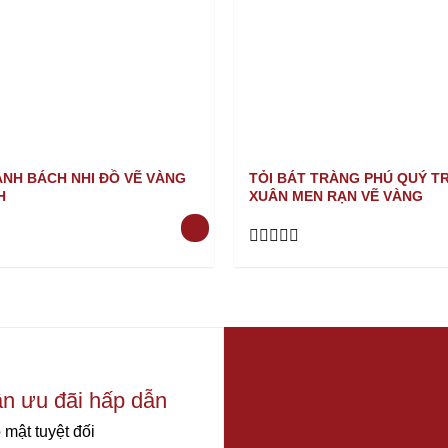
ẢNH BÁCH NHI ĐỒ VẼ VÀNG
TỎI BÁT TRÀNG PHÚ QUÝ 
H
XUÂN MEN RẠN VẼ VÀNG
Rated
0
out
of
5
ận ưu đãi hấp dẫn
 mật tuyệt đối