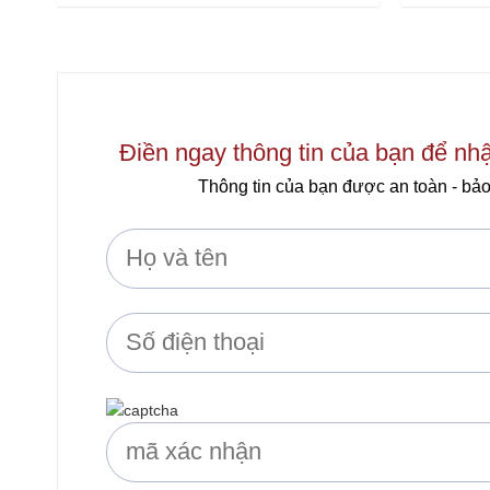
0
0
out
out
of
of
5
5
Điền ngay thông tin của bạn để nh
Thông tin của bạn được an toàn - bảo