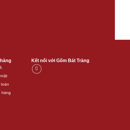
 hàng
Kết nối với Gốm Bát Tràng
ả
 mật
 toán
 hàng