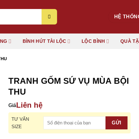
HỆ THỐN
ÚNG
BÌNH HÚT TÀI LỘC
LỘC BÌNH
QUÀ T
THU
TRANH GỐM SỨ VỤ MÙA BỘI
THU
Liên hệ
Giá
TƯ VẤN
SIZE