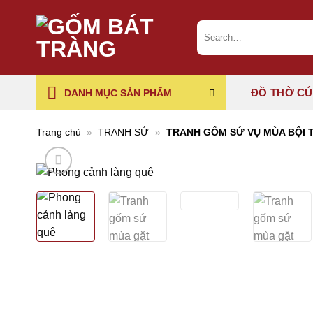
Chuyển
đến
Search
for:
nội
dung
ĐỒ THỜ C
DANH MỤC SẢN PHẨM
Trang chủ
»
TRANH SỨ
»
TRANH GỐM SỨ VỤ MÙA BỘI 