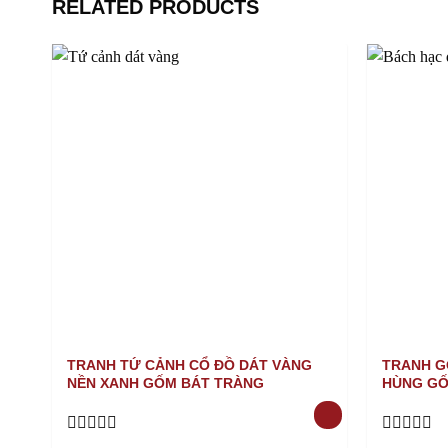
RELATED PRODUCTS
TRANH TỨ CẢNH CỔ ĐỒ DÁT VÀNG
TRANH G
NỀN XANH GỐM BÁT TRÀNG
HÙNG GỐ
Rated
Rated