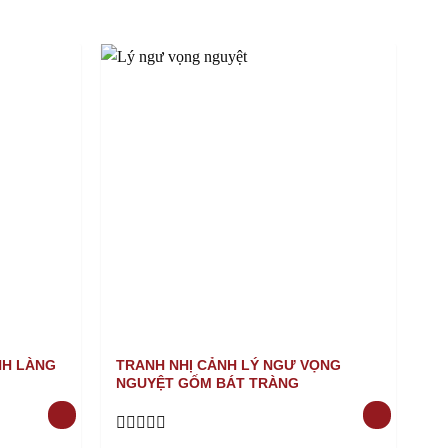
NH LÀNG
TRANH NHỊ CẢNH LÝ NGƯ VỌNG
T
NGUYỆT GỐM BÁT TRÀNG
B
Rated
Ra