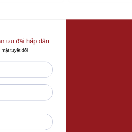
0
out
of
5
ận ưu đãi hấp dẫn
 mật tuyệt đối