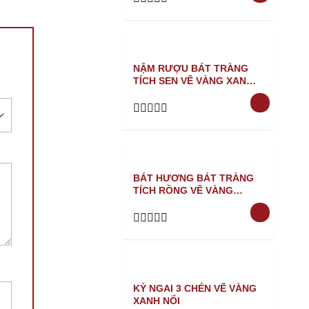
Rated
0
out
of
5
NẬM RƯỢU BÁT TRÀNG
TÍCH SEN VẼ VÀNG XANH
NỔI
Rated
0
out
of
5
BÁT HƯƠNG BÁT TRÀNG
TÍCH RỒNG VẼ VÀNG
XANH NỔI
Rated
0
out
of
5
KỶ NGAI 3 CHÉN VẼ VÀNG
XANH NỔI