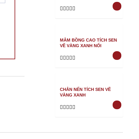
Rated
0
out
of
5
MÂM BỒNG CAO TÍCH SEN
VẼ VÀNG XANH NỔI
Rated
0
out
of
5
CHÂN NẾN TÍCH SEN VẼ
VÀNG XANH
Rated
0
out
of
5