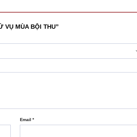
 SỨ VỤ MÙA BỘI THU”
Email
*