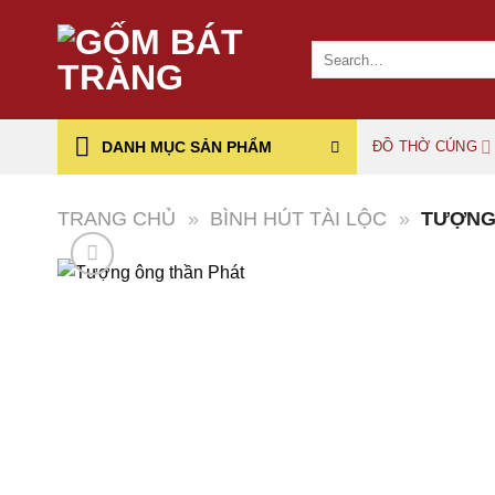
Chuyển
đến
Search
nội
for:
dung
DANH MỤC SẢN PHẨM
ĐỒ THỜ CÚNG
TRANG CHỦ
»
BÌNH HÚT TÀI LỘC
»
TƯỢNG