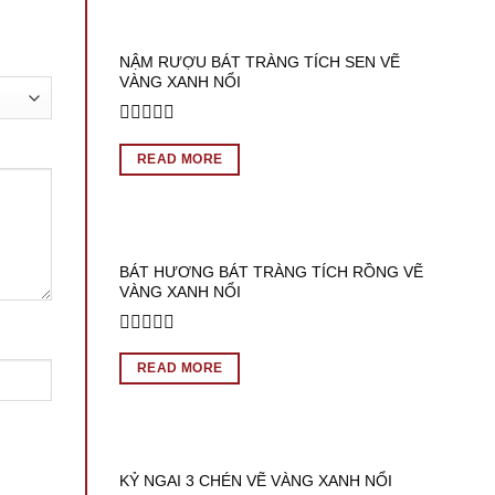
5
NẬM RƯỢU BÁT TRÀNG TÍCH SEN VẼ
VÀNG XANH NỔI
Rated
0
READ MORE
out
of
5
BÁT HƯƠNG BÁT TRÀNG TÍCH RỒNG VẼ
VÀNG XANH NỔI
Rated
0
READ MORE
out
of
5
KỶ NGAI 3 CHÉN VẼ VÀNG XANH NỔI