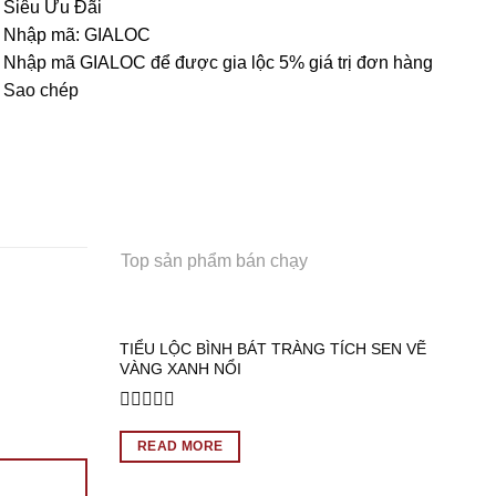
Siêu Ưu Đãi
Nhập mã:
GIALOC
Nhập mã GIALOC để được gia lộc 5% giá trị đơn hàng
Sao chép
Top sản phẩm bán chạy
TIỂU LỘC BÌNH BÁT TRÀNG TÍCH SEN VẼ
VÀNG XANH NỔI
Rated
0
READ MORE
out
of