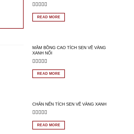
Rated
0
READ MORE
out
of
5
MÂM BỒNG CAO TÍCH SEN VẼ VÀNG
XANH NỔI
Rated
0
READ MORE
out
of
5
CHÂN NẾN TÍCH SEN VẼ VÀNG XANH
Rated
0
READ MORE
out
of