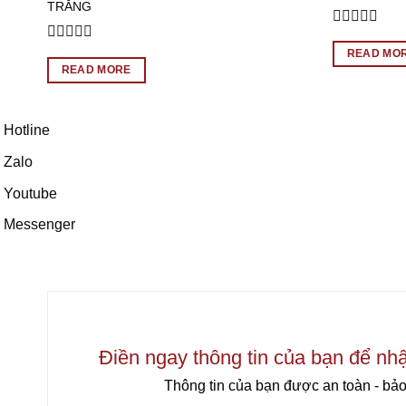
TRẮNG
Rated
0
Rated
READ MO
out
0
READ MORE
of
out
5
of
5
Hotline
Zalo
Youtube
Messenger
Điền ngay thông tin của bạn để nh
Thông tin của bạn được an toàn - bảo