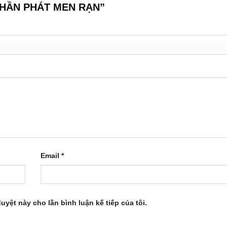
G THẦN PHÁT MEN RẠN”
Email
*
duyệt này cho lần bình luận kế tiếp của tôi.