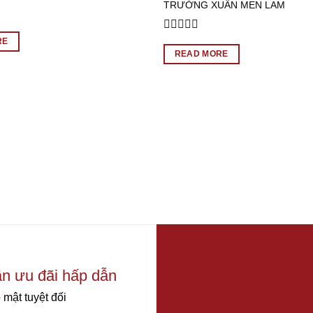
TRƯỜNG XUÂN MEN LAM
Rated
RE
0
READ MORE
out
of
5
ận ưu đãi hấp dẫn
 mật tuyệt đối