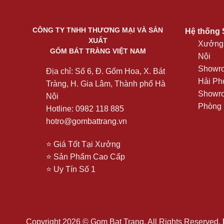
CÔNG TY TNHH THƯƠNG MẠI VÀ SẢN
Hệ thống
XUẤT
Xưởng 
GỐM BÁT TRÀNG VIỆT NAM
Nội
Showro
Địa chỉ: Số 6, Đ. Gốm Hoa, X. Bát
Hải Ph
Tràng, H. Gia Lâm, Thành phố Hà
Showro
Nội
Phòng
Hotline: 0982 118 885
hotro@gombattrang.vn
⭐ Giá Tốt Tại Xưởng
⭐ Sản Phẩm Cao Cấp
⭐ Uy Tín Số 1
Copyright 2026 © Gom Bat Trang. All Rights Reserved.