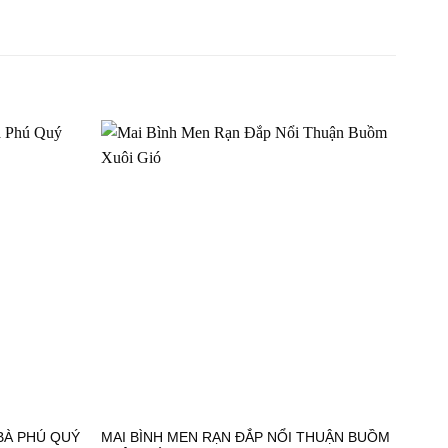
5
BÀ PHÚ QUÝ
MAI BÌNH MEN RẠN ĐẮP NỔI THUẬN BUỒM
TỎI