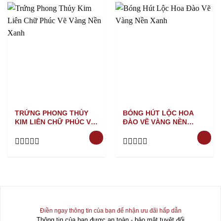
TRỨNG PHONG THỦY
BÓNG HÚT LỘC HOA
KIM LIÊN CHỮ PHÚC VẼ
ĐÀO VẼ VÀNG NỀN
VÀNG NỀN XANH
XANH
Rated
Rated
0
0
out
out
of
of
5
5
Điền ngay thông tin của bạn để nhận ưu đãi hấp dẫn
Thông tin của bạn được an toàn - bảo mật tuyệt đối