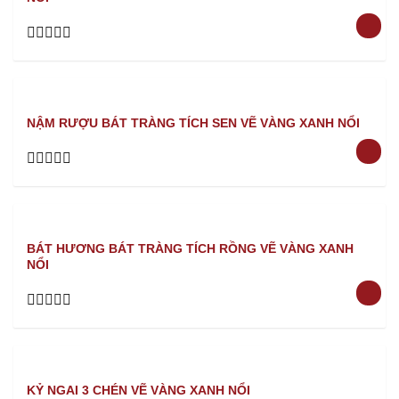
Rated
0
out
of
5
NẬM RƯỢU BÁT TRÀNG TÍCH SEN VẼ VÀNG XANH NỔI
Rated
0
out
of
5
BÁT HƯƠNG BÁT TRÀNG TÍCH RỒNG VẼ VÀNG XANH
NỔI
Rated
0
out
of
5
KỶ NGAI 3 CHÉN VẼ VÀNG XANH NỔI