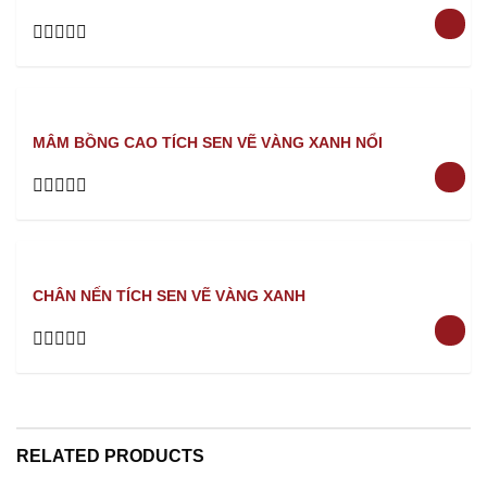
Rated
0
out
of
5
MÂM BỒNG CAO TÍCH SEN VẼ VÀNG XANH NỔI
Rated
0
out
of
5
CHÂN NẾN TÍCH SEN VẼ VÀNG XANH
Rated
0
out
of
5
RELATED PRODUCTS