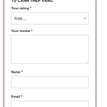
TỨ CẢNH THẾP VÀNG”
Your rating
*
Your review
*
Name
*
Email
*