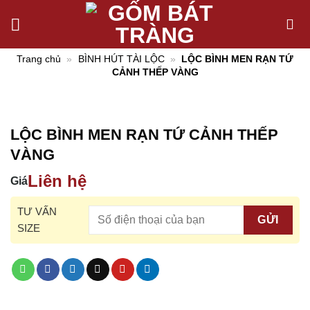
Chuyển
đến
nội
Trang chủ
»
BÌNH HÚT TÀI LỘC
»
LỘC BÌNH MEN RẠN TỨ
dung
CẢNH THẾP VÀNG
LỘC BÌNH MEN RẠN TỨ CẢNH THẾP
VÀNG
Liên hệ
Giá
TƯ VẤN
SIZE