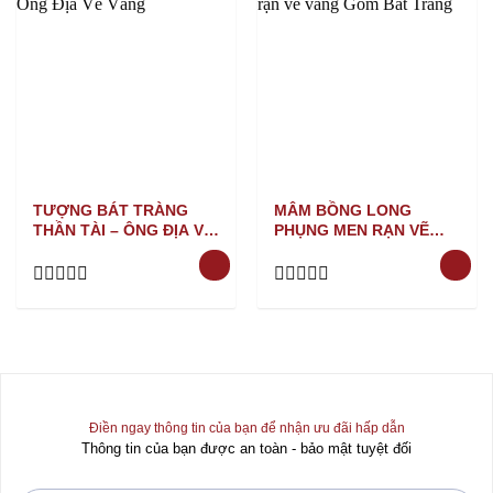
TƯỢNG BÁT TRÀNG
MÂM BỒNG LONG
THẦN TÀI – ÔNG ĐỊA VẼ
PHỤNG MEN RẠN VẼ
VÀNG
VÀNG
Rated
Rated
0
0
out
out
of
of
5
5
Điền ngay thông tin của bạn để nhận ưu đãi hấp dẫn
Thông tin của bạn được an toàn - bảo mật tuyệt đối