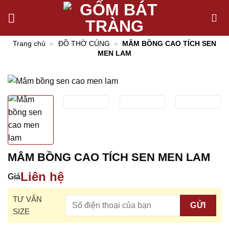
Chuyển
đến
nội
Trang chủ
»
ĐỒ THỜ CÚNG
»
MÂM BỒNG CAO TÍCH SEN
dung
MEN LAM
MÂM BỒNG CAO TÍCH SEN MEN LAM
Liên hệ
Giá
TƯ VẤN
SIZE