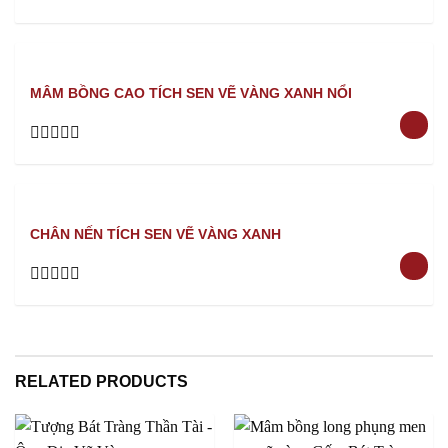
Rated
0
out
of
5
MÂM BỒNG CAO TÍCH SEN VẼ VÀNG XANH NỔI
Rated
0
out
of
5
CHÂN NẾN TÍCH SEN VẼ VÀNG XANH
Rated
0
out
of
5
RELATED PRODUCTS