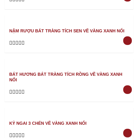
Rated
0
out
of
5
NẬM RƯỢU BÁT TRÀNG TÍCH SEN VẼ VÀNG XANH NỔI
Rated
0
out
of
5
BÁT HƯƠNG BÁT TRÀNG TÍCH RỒNG VẼ VÀNG XANH
NỔI
Rated
0
out
of
5
KỶ NGAI 3 CHÉN VẼ VÀNG XANH NỔI