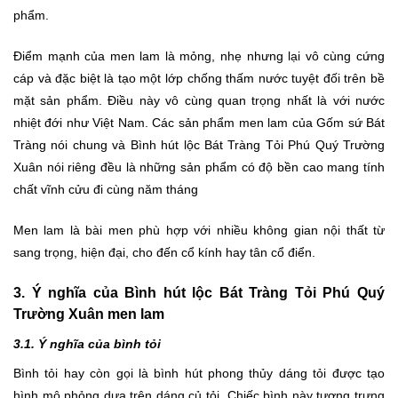
phẩm.
Điểm mạnh của men lam là mỏng, nhẹ nhưng lại vô cùng cứng
cáp và đặc biệt là tạo một lớp chống thấm nước tuyệt đối trên bề
mặt sản phẩm. Điều này vô cùng quan trọng nhất là với nước
nhiệt đới như Việt Nam. Các sản phẩm men lam của Gốm sứ Bát
Tràng nói chung và Bình hút lộc Bát Tràng Tỏi Phú Quý Trường
Xuân nói riêng đều là những sản phẩm có độ bền cao mang tính
chất vĩnh cửu đi cùng năm tháng
Men lam là bài men phù hợp với nhiều không gian nội thất từ
sang trọng, hiện đại, cho đến cổ kính hay tân cổ điển.
3. Ý nghĩa của Bình hút lộc Bát Tràng Tỏi Phú Quý
Trường Xuân men lam
3.1. Ý nghĩa của bình tỏi
Bình tỏi hay còn gọi là bình hút phong thủy dáng tỏi được tạo
hình mô phỏng dựa trên dáng củ tỏi. Chiếc bình này tượng trưng