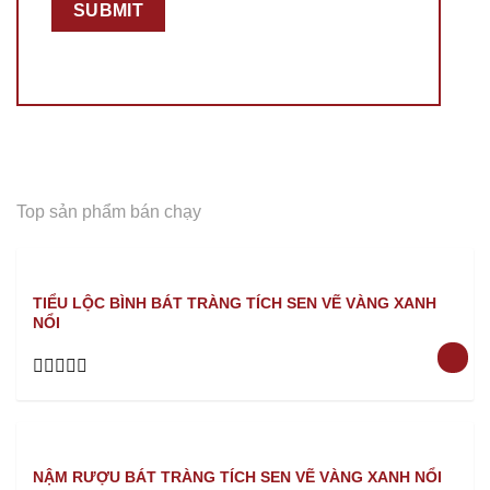
Top sản phẩm bán chạy
TIỂU LỘC BÌNH BÁT TRÀNG TÍCH SEN VẼ VÀNG XANH
NỔI
Rated
0
out
of
5
NẬM RƯỢU BÁT TRÀNG TÍCH SEN VẼ VÀNG XANH NỔI