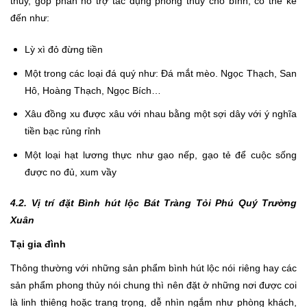
thủy, góp phần hỗ trợ tác dụng phong thủy cho bình, có thể kể
đến như:
Lỳ xì đỏ đừng tiền
Một trong các loại đá quý như: Đá mắt mèo. Ngọc Thạch, San
Hô, Hoàng Thạch, Ngọc Bích…
Xâu đồng xu được xâu với nhau bằng một sợi dây với ý nghĩa
tiền bạc rủng rỉnh
Một loại hạt lương thực như gạo nếp, gạo tẻ để cuộc sống
được no đủ, xum vầy
4.2. Vị trí đặt Bình hút lộc Bát Tràng Tỏi Phú Quý Trường
Xuân
Tại gia đình
Thông thường với những sản phẩm bình hút lộc nói riêng hay các
sản phẩm phong thủy nói chung thì nên đặt ở những nơi được coi
là linh thiêng hoặc trang trọng, dễ nhìn ngắm như phòng khách,