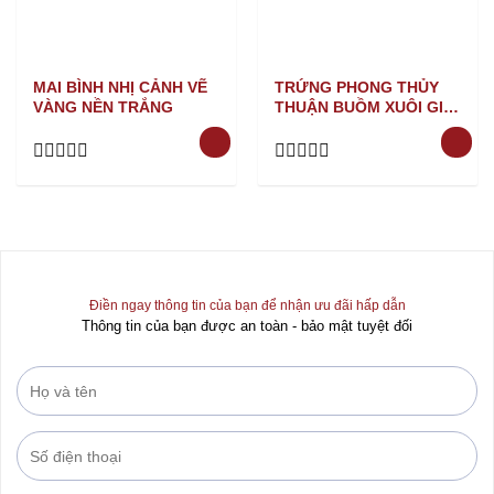
MAI BÌNH NHỊ CẢNH VẼ
TRỨNG PHONG THỦY
VÀNG NỀN TRẮNG
THUẬN BUỒM XUÔI GIÓ
VẼ VÀNG NỀN TRẮNG
Rated
Rated
0
0
out
out
of
of
5
5
Điền ngay thông tin của bạn để nhận ưu đãi hấp dẫn
Thông tin của bạn được an toàn - bảo mật tuyệt đối