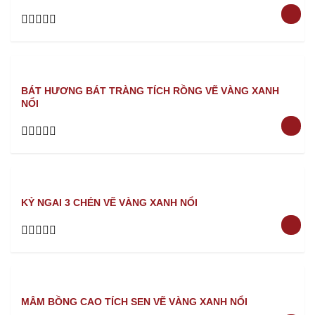
Rated
0
out
of
5
BÁT HƯƠNG BÁT TRÀNG TÍCH RỒNG VẼ VÀNG XANH
NỔI
Rated
0
out
of
5
KỶ NGAI 3 CHÉN VẼ VÀNG XANH NỔI
Rated
0
out
of
5
MÂM BỒNG CAO TÍCH SEN VẼ VÀNG XANH NỔI