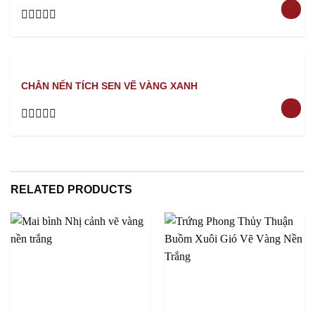
Rated
0
out
of
5
CHÂN NẾN TÍCH SEN VẼ VÀNG XANH
Rated
0
out
of
5
RELATED PRODUCTS