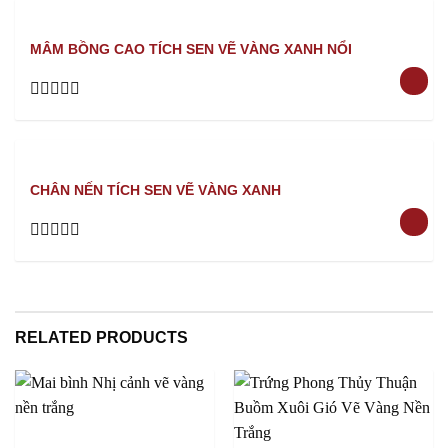
out
of
5
MÂM BỒNG CAO TÍCH SEN VẼ VÀNG XANH NỔI
Rated
0
out
of
5
CHÂN NẾN TÍCH SEN VẼ VÀNG XANH
Rated
0
out
of
5
RELATED PRODUCTS