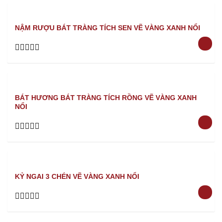
out
of
5
NẬM RƯỢU BÁT TRÀNG TÍCH SEN VẼ VÀNG XANH NỔI
Rated
0
out
of
5
BÁT HƯƠNG BÁT TRÀNG TÍCH RỒNG VẼ VÀNG XANH
NỔI
Rated
0
out
of
5
KỶ NGAI 3 CHÉN VẼ VÀNG XANH NỔI
Rated
0