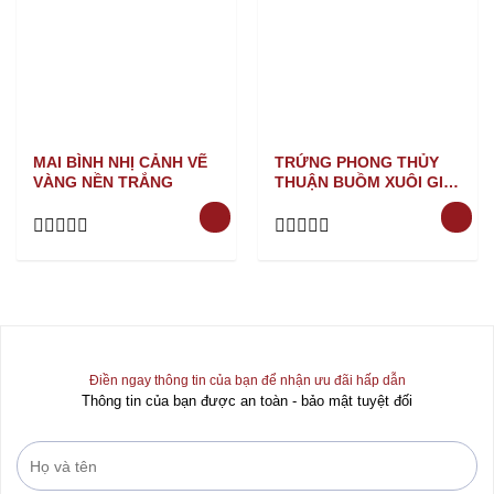
MAI BÌNH NHỊ CẢNH VẼ
TRỨNG PHONG THỦY
VÀNG NỀN TRẮNG
THUẬN BUỒM XUÔI GIÓ
VẼ VÀNG NỀN TRẮNG
Rated
Rated
0
0
out
out
of
of
5
5
Điền ngay thông tin của bạn để nhận ưu đãi hấp dẫn
Thông tin của bạn được an toàn - bảo mật tuyệt đối