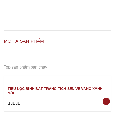
MÔ TẢ SẢN PHẨM
Top sản phẩm bán chạy
TIỂU LỘC BÌNH BÁT TRÀNG TÍCH SEN VẼ VÀNG XANH
NỔI
Rated
0